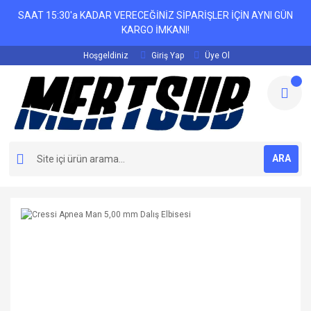
SAAT 15:30'a KADAR VERECEĞİNİZ SİPARİŞLER İÇİN AYNI GÜN
KARGO İMKANI!
Hoşgeldiniz
Giriş Yap
Üye Ol
ARA