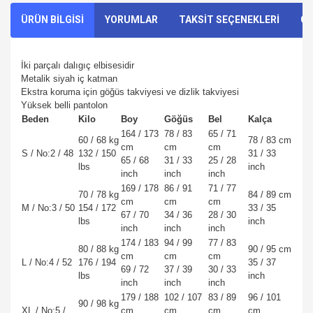
ÜRÜN BİLGİSİ
YORUMLAR
TAKSİT SEÇENEKLERİ
ÖN
İki parçalı dalıgıç elbisesidir
Metalik siyah iç katman
Ekstra koruma için göğüs takviyesi ve dizlik takviyesi
Yüksek belli pantolon
Beden
Kilo
Boy
Göğüs
Bel
Kalça
164 / 173
78 / 83
65 / 71
60 / 68 kg
78 / 83 cm
cm
cm
cm
S / No:2 / 48
132 / 150
31 / 33
65 / 68
31 / 33
25 / 28
lbs
inch
inch
inch
inch
169 / 178
86 / 91
71 / 77
70 / 78 kg
84 / 89 cm
cm
cm
cm
M / No:3 / 50
154 / 172
33 / 35
67 / 70
34 / 36
28 / 30
lbs
inch
inch
inch
inch
174 / 183
94 / 99
77 / 83
80 / 88 kg
90 / 95 cm
cm
cm
cm
L / No:4 / 52
176 / 194
35 / 37
69 / 72
37 / 39
30 / 33
lbs
inch
inch
inch
inch
179 / 188
102 / 107
83 / 89
96 / 101
90 / 98 kg
XL / No:5 /
cm
cm
cm
cm