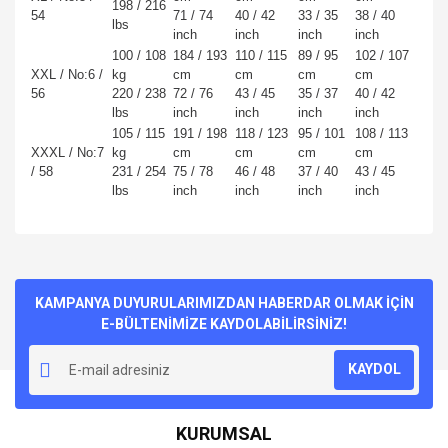
198 / 216
54
71 / 74
40 / 42
33 / 35
38 / 40
lbs
inch
inch
inch
inch
100 / 108
184 / 193
110 / 115
89 / 95
102 / 107
XXL / No:6 /
kg
cm
cm
cm
cm
56
220 / 238
72 / 76
43 / 45
35 / 37
40 / 42
lbs
inch
inch
inch
inch
105 / 115
191 / 198
118 / 123
95 / 101
108 / 113
XXXL / No:7
kg
cm
cm
cm
cm
/ 58
231 / 254
75 / 78
46 / 48
37 / 40
43 / 45
lbs
inch
inch
inch
inch
Bu ürünün fiyat bilgisi, resim, ürün açıklamalarında ve diğer
konularda yetersiz gördüğünüz noktaları öneri formunu
Bu ürüne ilk yorumu siz yapın!
kullanarak tarafımıza iletebilirsiniz.
Görüş ve önerileriniz için teşekkür ederiz.
KAMPANYA DUYURULARIMIZDAN HABERDAR OLMAK İÇİN
E-BÜLTENİMİZE KAYDOLABİLİRSİNİZ!
Yorum Yaz
Ürün resmi kalitesiz, bozuk veya görüntülenemiyor.
KAYDOL
Ürün açıklamasında eksik bilgiler bulunuyor.
Ürün bilgilerinde hatalar bulunuyor.
KURUMSAL
Ürün fiyatı diğer sitelerden daha pahalı.