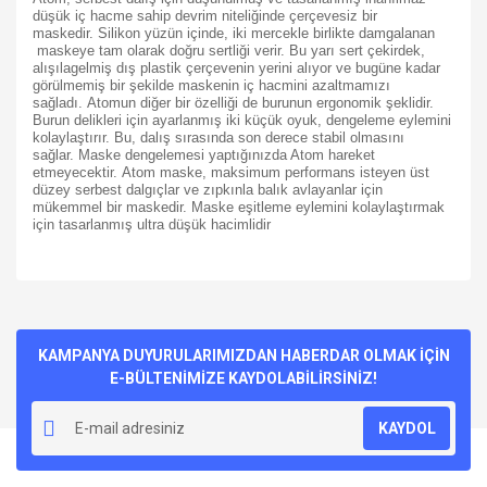
düşük iç hacme sahip devrim niteliğinde çerçevesiz bir
maskedir.
Silikon yüzün içinde, iki mercekle birlikte damgalanan
maskeye tam olarak doğru sertliği verir. Bu yarı sert çekirdek,
alışılagelmiş dış plastik çerçevenin yerini alıyor ve bugüne kadar
görülmemiş bir şekilde maskenin iç hacmini azaltmamızı
sağladı.
Atomun diğer bir özelliği de burunun ergonomik şeklidir.
Burun delikleri için ayarlanmış iki küçük oyuk, dengeleme eylemini
kolaylaştırır.
Bu, dalış sırasında son derece stabil olmasını
sağlar.
Maske dengelemesi yaptığınızda Atom hareket
etmeyecektir.
Atom maske, maksimum performans isteyen üst
düzey serbest dalgıçlar ve zıpkınla balık avlayanlar için
mükemmel bir maskedir. Maske eşitleme eylemini kolaylaştırmak
için tasarlanmış ultra düşük hacimlidir
Bu ürünün fiyat bilgisi, resim, ürün açıklamalarında ve diğer
konularda yetersiz gördüğünüz noktaları öneri formunu
Bu ürüne ilk yorumu siz yapın!
kullanarak tarafımıza iletebilirsiniz.
Görüş ve önerileriniz için teşekkür ederiz.
KAMPANYA DUYURULARIMIZDAN HABERDAR OLMAK İÇİN
E-BÜLTENİMİZE KAYDOLABİLİRSİNİZ!
Yorum Yaz
Ürün resmi kalitesiz, bozuk veya görüntülenemiyor.
KAYDOL
Ürün açıklamasında eksik bilgiler bulunuyor.
Ürün bilgilerinde hatalar bulunuyor.