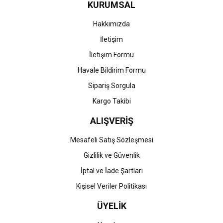
KURUMSAL
Ürün fiyatı diğer sitelerden daha pahalı.
Bu ürüne benzer farklı alternatifler olmalı.
Hakkımızda
İletişim
İletişim Formu
Havale Bildirim Formu
Gönder
Sipariş Sorgula
Kargo Takibi
ALIŞVERİŞ
Mesafeli Satış Sözleşmesi
Gizlilik ve Güvenlik
İptal ve İade Şartları
Kişisel Veriler Politikası
ÜYELİK