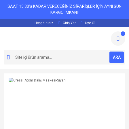
SAAT 15:30'a KADAR VERECEĞİNİZ SİPARİŞLER İÇİN AYNI GÜN
KARGO İMKANI!
Hoşgeldiniz
Giriş Yap
Üye Ol
ARA