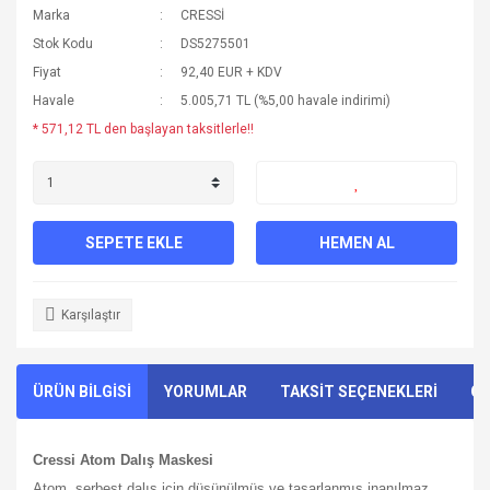
Marka
CRESSİ
Stok Kodu
DS5275501
Fiyat
92,40 EUR + KDV
Havale
5.005,71 TL (%5,00 havale indirimi)
* 571,12 TL den başlayan taksitlerle!!
SEPETE EKLE
HEMEN AL
Karşılaştır
ÜRÜN BİLGİSİ
YORUMLAR
TAKSİT SEÇENEKLERİ
ÖN
Cressi Atom Dalış Maskesi
Atom, serbest dalış için düşünülmüş ve tasarlanmış inanılmaz