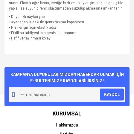
sunar. Elastik ağız kısmı, içeriğe hızlı ve kolay erişim sağlar; geniş file
yapısı ise suyun direnç oluşturmadan süzülüp akmasına imkân tanır.
• Dayanıklı naylon yapı
• Ayarlanabilir askı ile geniş taşıma kapasitesi
• Hızlı erişim için elastik ağız
• Etkili su tahliyesi için geniş file tasarımı
• Hafif ve taşınması kolay
Bu ürünün fiyat bilgisi, resim, ürün açıklamalarında ve diğer
konularda yetersiz gördüğünüz noktaları öneri formunu
Bu ürüne ilk yorumu siz yapın!
kullanarak tarafımıza iletebilirsiniz.
Görüş ve önerileriniz için teşekkür ederiz.
KAMPANYA DUYURULARIMIZDAN HABERDAR OLMAK İÇİN
E-BÜLTENİMİZE KAYDOLABİLİRSİNİZ!
Yorum Yaz
Ürün resmi kalitesiz, bozuk veya görüntülenemiyor.
KAYDOL
Ürün açıklamasında eksik bilgiler bulunuyor.
Ürün bilgilerinde hatalar bulunuyor.
KURUMSAL
Ürün fiyatı diğer sitelerden daha pahalı.
Bu ürüne benzer farklı alternatifler olmalı.
Hakkımızda