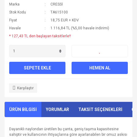
Marka
CRESSİ
Stok Kodu
TA615100
Fiyat
18,75 EUR + KDV
Havale
1.116,84 TL (%5,00 havale indirimi)
* 127,43 TL den başlayan taksitlerle!!
SEPETE EKLE
HEMEN AL
Karşılaştır
ÜRÜN BİLGİSİ
YORUMLAR
TAKSİT SEÇENEKLERİ
ÖN
Dayanıklı naylondan üretilen bu çanta, geniş taşıma kapasitesine
sahiptir ve kullanıcının ihtiyaçlarına göre ayarlanabilen bir omuz askısı