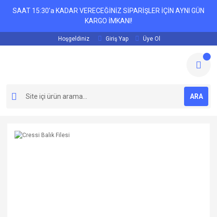
SAAT 15:30'a KADAR VERECEĞİNİZ SİPARİŞLER İÇİN AYNI GÜN
KARGO İMKANI!
Hoşgeldiniz
Giriş Yap
Üye Ol
ARA