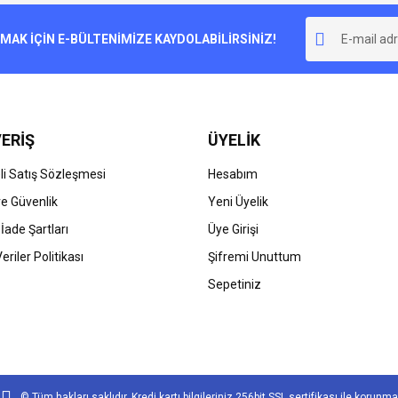
r.
K İÇİN E-BÜLTENİMİZE KAYDOLABİLİRSİNİZ!
Yorum Yaz
ERİŞ
ÜYELİK
i Satış Sözleşmesi
Hesabım
 ve Güvenlik
Yeni Üyelik
 İade Şartları
Üye Girişi
Gönder
Veriler Politikası
Şifremi Unuttum
Sepetiniz
© Tüm hakları saklıdır. Kredi kartı bilgileriniz 256bit SSL sertifikası ile korunma