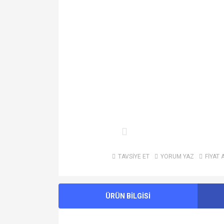
TAVSİYE ET
YORUM YAZ
FİYAT 
ÜRÜN BİLGİSİ