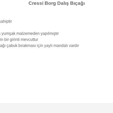
Cressi Borg Dalış Bıçağı
ahiptir
in yumşak malzemeden yapılmıştır
 bir girinti mevcuttur
ağı çabuk bırakması için yaylı mandalı vardır
e diğer konularda yetersiz gördüğünüz noktaları öneri formunu kullanarak tarafımı
Bu ürüne ilk yorumu siz yapın!