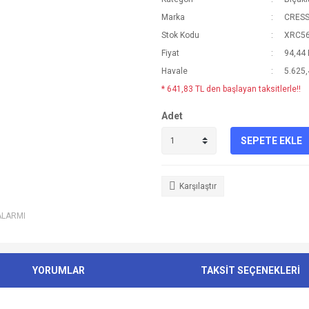
Marka
CRESS
Stok Kodu
XRC5
Fiyat
94,44
Havale
5.625,
* 641,83 TL den başlayan taksitlerle!!
Adet
SEPETE EKLE
Karşılaştır
ALARMI
YORUMLAR
TAKSİT SEÇENEKLERİ