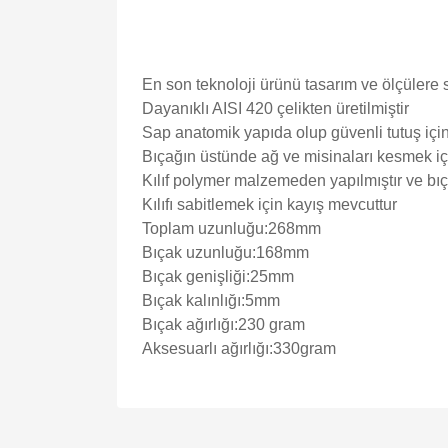
En son teknoloji ürünü tasarım ve ölçülere s
Dayanıklı AISI 420 çelikten üretilmiştir
Sap anatomik yapıda olup güvenli tutuş iç
Bıçağın üstünde ağ ve misinaları kesmek için
Kılıf polymer malzemeden yapılmıştır ve bıç
Kılıfı sabitlemek için kayış mevcuttur
Toplam uzunluğu:268mm
Bıçak uzunluğu:168mm
Bıçak genişliği:25mm
Bıçak kalınlığı:5mm
Bıçak ağırlığı:230 gram
Aksesuarlı ağırlığı:330gram
Bu ürünün fiyat bilgisi, resim, ürün açıklamalarında v
Görüş ve önerileriniz için teşekkür ederiz.