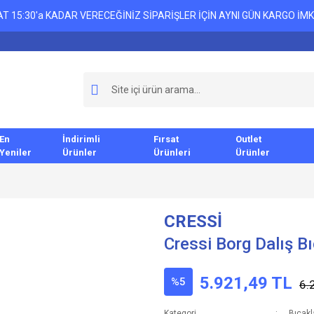
T 15:30'a KADAR VERECEĞİNİZ SİPARİŞLER İÇİN AYNI GÜN KARGO İMK
En
İndirimli
Fırsat
Outlet
Yeniler
Ürünler
Ürünleri
Ürünler
CRESSİ
Cressi Borg Dalış B
5.921,49 TL
%5
6.
Kategori
Bıçakl