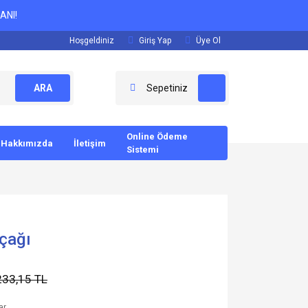
ANI!
Hoşgeldiniz
Giriş Yap
Üye Ol
ARA
Sepetiniz
Online Ödeme
Hakkımızda
İletişim
Sistemi
ıçağı
233,15 TL
ar