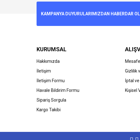
Ürün resmi kalitesiz, bozuk veya görüntülenemiyo
KAMPANYA DUYURULARIMIZDAN HABERDAR OLMA
Ürün açıklamasında eksik bilgiler bulunuyor.
Ürün bilgilerinde hatalar bulunuyor.
Ürün fiyatı diğer sitelerden daha pahalı.
Bu ürüne benzer farklı alternatifler olmalı.
KURUMSAL
ALIŞV
Hakkımızda
Mesafel
İletişim
Gizlilik
İletişim Formu
İptal ve
Havale Bildirim Formu
Kişisel 
Sipariş Sorgula
Kargo Takibi