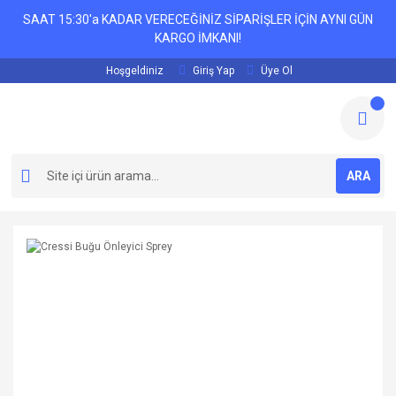
SAAT 15:30'a KADAR VERECEĞİNİZ SİPARİŞLER İÇİN AYNI GÜN
KARGO İMKANI!
Hoşgeldiniz
Giriş Yap
Üye Ol
ARA