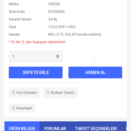
Marka
CRESSİ
Stok Kodu
DF200050
Garanti Süresi
24 Ay
Fiyat
13,52 EUR + KDV
Havale
805,12 TL (%5,00 havale indirimi)
* 91,86 TL den başlayan taksitlerle!!
SEPETE EKLE
HEMEN AL
Hızlı Gönderi
Stoktan Teslim
Karşılaştır
ÜRÜN BİLGİSİ
YORUMLAR
TAKSİT SEÇENEKLERİ
ÖN