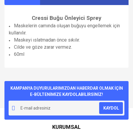
Cressi Buğu Önleyici Sprey
Maskelerin camında oluşan buğuyu engellemek için
kullanılır.
Maskeyi ıslatmadan önce sıkılır.
Cilde ve göze zarar vermez.
60ml
Bu ürünün fiyat bilgisi, resim, ürün açıklamalarında ve diğer
konularda yetersiz gördüğünüz noktaları öneri formunu
Bu ürüne ilk yorumu siz yapın!
kullanarak tarafımıza iletebilirsiniz.
Görüş ve önerileriniz için teşekkür ederiz.
KAMPANYA DUYURULARIMIZDAN HABERDAR OLMAK İÇİN
E-BÜLTENİMİZE KAYDOLABİLİRSİNİZ!
Yorum Yaz
Ürün resmi kalitesiz, bozuk veya görüntülenemiyor.
KAYDOL
Ürün açıklamasında eksik bilgiler bulunuyor.
Ürün bilgilerinde hatalar bulunuyor.
KURUMSAL
Ürün fiyatı diğer sitelerden daha pahalı.