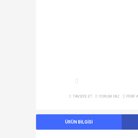
TAVSİYE ET
YORUM YAZ
FİYAT 
ÜRÜN BİLGİSİ