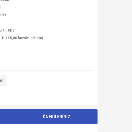
İ
189
EUR + KDV
 TL (%5,00 havale indirimi)
im
ÖNERİLERİNİZ