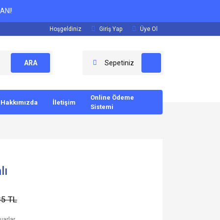
ANI!
Hoşgeldiniz
Giriş Yap
Üye Ol
ARA
Sepetiniz
Online Ödeme
Hakkımızda
İletişim
Sistemi
lı
85 TL
uarlar