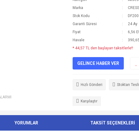
Marka
CRESS
Stok Kodu
DF200
Garanti Süresi
24 Ay
Fiyat
6,56 
Havale
390,65
* 44,57 TL den başlayan taksitlerle!!
GELİNCE HABER VER
Hızlı Gönderi
Stoktan Tesl
ALARMI
Karşılaştır
YORUMLAR
TAKSİT SEÇENEKLERİ