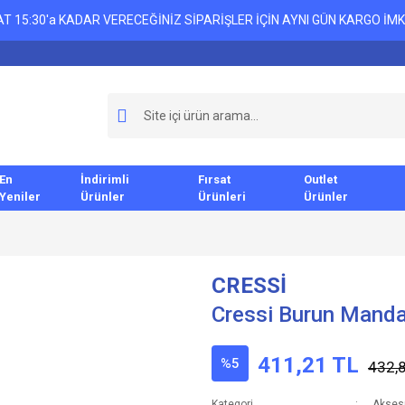
T 15:30'a KADAR VERECEĞİNİZ SİPARİŞLER İÇİN AYNI GÜN KARGO İMK
En
İndirimli
Fırsat
Outlet
Yeniler
Ürünler
Ürünleri
Ürünler
CRESSİ
Cressi Burun Manda
411,21 TL
%5
432,
Kategori
Akses