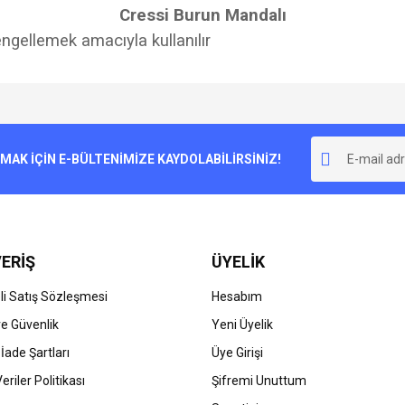
Cressi Burun Mandalı
gellemek amacıyla kullanılır
e diğer konularda yetersiz gördüğünüz noktaları öneri formunu kullanarak tarafımı
Bu ürüne ilk yorumu siz yapın!
r.
K İÇİN E-BÜLTENİMİZE KAYDOLABİLİRSİNİZ!
Yorum Yaz
ERİŞ
ÜYELİK
i Satış Sözleşmesi
Hesabım
 ve Güvenlik
Yeni Üyelik
 İade Şartları
Üye Girişi
Gönder
Veriler Politikası
Şifremi Unuttum