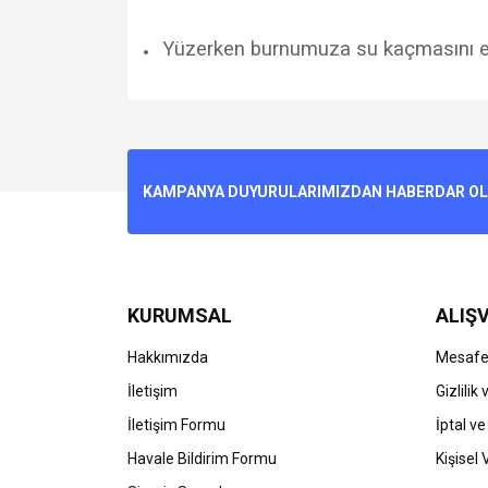
Yüzerken burnumuza su kaçmasını en
Bu ürünün fiyat bilgisi, resim, ürün açıklamalarında v
Görüş ve önerileriniz için teşekkür ederiz.
Ürün resmi kalitesiz, bozuk veya görüntülenemiyo
KAMPANYA DUYURULARIMIZDAN HABERDAR OLMA
Ürün açıklamasında eksik bilgiler bulunuyor.
Ürün bilgilerinde hatalar bulunuyor.
Ürün fiyatı diğer sitelerden daha pahalı.
Bu ürüne benzer farklı alternatifler olmalı.
KURUMSAL
ALIŞV
Hakkımızda
Mesafel
İletişim
Gizlilik
İletişim Formu
İptal ve
Havale Bildirim Formu
Kişisel 