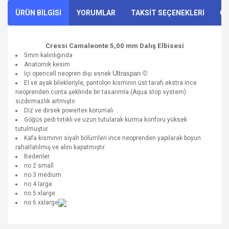
ÜRÜN BİLGİSİ
YORUMLAR
TAKSİT SEÇENEKLERİ
ÖN
Cressi Camaleonte 5,00 mm Dalış Elbisesi
5mm kalınlığında
Anatomik kesim
Ultraspan ©
İçi opencell neopren dışı esnek
El ve ayak bilekleriyle, pantolon kısmının üst tarafı ekstra ince
neoprenden conta şeklinde bir tasarımla (Aqua stop system)
sızdırmazlık artmıştır.
Diz ve dirsek powertex korumalı
Göğüs pedi tırtıklı ve uzun tutularak kurma konforu yüksek
tutulmuştur
Kafa kısmının siyah bölümleri ince neoprenden yapılarak boyun
rahatlatılmış ve alını kapatmıştır.
Bedenler
no 2 small
no 3 medium
no 4 large
no 5 xlarge
no 6 xxlarge
Bu ürünün fiyat bilgisi, resim, ürün açıklamalarında ve diğer