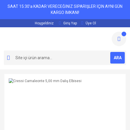
SAAT 15:30'a KADAR VERECEĞİNİZ SİPARİŞLER İÇİN AYNI GÜN
KARGO İMKANI!
Hoşgeldiniz
Giriş Yap
Üye Ol
ARA