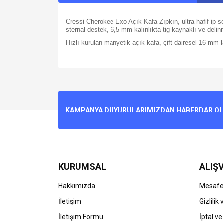
Cressi Cherokee Exo Açık Kafa Zıpkın, ultra hafif ip se
sternal destek, 6,5 mm kalınlıkta tig kaynaklı ve delin
Hızlı kurulan manyetik açık kafa, çift dairesel 16 mm l
Bu ürünün fiyat bilgisi, resim, ürün açıklamalarında v
Görüş ve önerileriniz için teşekkür ederiz.
Ürün resmi kalitesiz, bozuk veya görüntülenemiyo
KAMPANYA DUYURULARIMIZDAN HABERDAR OLMA
Ürün açıklamasında eksik bilgiler bulunuyor.
Ürün bilgilerinde hatalar bulunuyor.
Ürün fiyatı diğer sitelerden daha pahalı.
Bu ürüne benzer farklı alternatifler olmalı.
KURUMSAL
ALIŞV
Hakkımızda
Mesafel
İletişim
Gizlilik
İletişim Formu
İptal ve