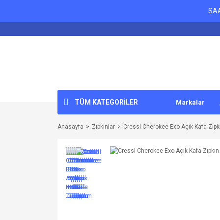
SAA
TÜM KATEGORİLER
Markalar
Anasayfa
Zıpkınlar
Cressi Cherokee Exo Açık Kafa Zıpk