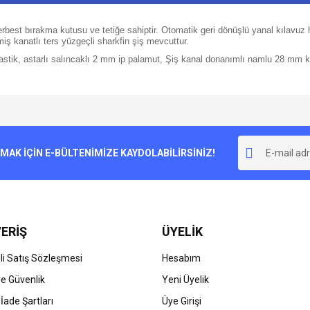
rbest bırakma kutusu ve tetiğe sahiptir. Otomatik geri dönüşlü yanal kılavuz h
miş kanatlı ters yüzgeçli sharkfin şiş mevcuttur.
astik, astarlı salıncaklı 2 mm ip palamut, Şiş kanal donanımlı namlu 28 mm kal
e diğer konularda yetersiz gördüğünüz noktaları öneri formunu kullanarak tarafımı
Bu ürüne ilk yorumu siz yapın!
r.
K İÇİN E-BÜLTENİMİZE KAYDOLABİLİRSİNİZ!
Yorum Yaz
ERİŞ
ÜYELİK
i Satış Sözleşmesi
Hesabım
 ve Güvenlik
Yeni Üyelik
 İade Şartları
Üye Girişi