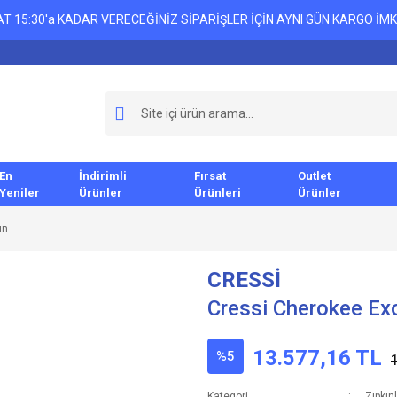
T 15:30'a KADAR VERECEĞİNİZ SİPARİŞLER İÇİN AYNI GÜN KARGO İMK
En
İndirimli
Fırsat
Outlet
Yeniler
Ürünler
Ürünleri
Ürünler
ın
CRESSİ
Cressi Cherokee Exo
13.577,16 TL
%5
Kategori
Zıpkın