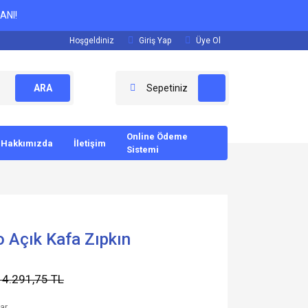
ANI!
Hoşgeldiniz
Giriş Yap
Üye Ol
ARA
Sepetiniz
Online Ödeme
Hakkımızda
İletişim
Sistemi
 Açık Kafa Zıpkın
14.291,75 TL
lar