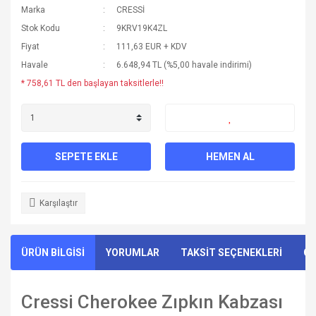
Marka
CRESSİ
Stok Kodu
9KRV19K4ZL
Fiyat
111,63 EUR + KDV
Havale
6.648,94 TL (%5,00 havale indirimi)
* 758,61 TL den başlayan taksitlerle!!
SEPETE EKLE
HEMEN AL
Karşılaştır
ÜRÜN BİLGİSİ
YORUMLAR
TAKSİT SEÇENEKLERİ
ÖN
Cressi Cherokee Zıpkın Kabzası