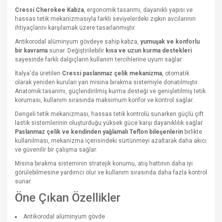
Cressi Cherokee Kabza
, ergonomik tasarımı, dayanıklı yapısı ve
hassas tetik mekanizmasıyla farklı seviyelerdeki zıpkın avcılarının
ihtiyaçlarını karşılamak üzere tasarlanmıştır.
Antikorodal alüminyum gövdeye sahip kabza,
yumuşak ve konforlu
bir kavrama
sunar. Değiştirilebilir
kısa ve uzun kurma destekleri
sayesinde farklı dalgıçların kullanım tercihlerine uyum sağlar.
İtalya'da üretilen
Cressi paslanmaz çelik mekanizma
, otomatik
olarak yeniden kurulan yan misina bırakma sistemiyle donatılmıştır.
Anatomik tasarımı, güçlendirilmiş kurma desteği ve genişletilmiş tetik
koruması, kullanım sırasında maksimum konfor ve kontrol sağlar.
Dengeli tetik mekanizması, hassas tetik kontrolü sunarken güçlü çift
lastik sistemlerinin oluşturduğu yüksek güce karşı dayanıklılık sağlar.
Paslanmaz çelik ve kendinden yağlamalı Teflon bileşenlerin
birlikte
kullanılması, mekanizma içerisindeki sürtünmeyi azaltarak daha akıcı
ve güvenilir bir çalışma sağlar.
Misina bırakma sisteminin stratejik konumu, atış hattının daha iyi
görülebilmesine yardımcı olur ve kullanım sırasında daha fazla kontrol
sunar.
Öne Çıkan Özellikler
Antikorodal alüminyum gövde