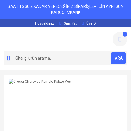
SAAT 15:30'a KADAR VERECEĞİNİZ SİPARİŞLER İÇİN AYNI GÜN
KARGO İMKANI!
Hoşgeldiniz
Giriş Yap
Üye Ol
ARA