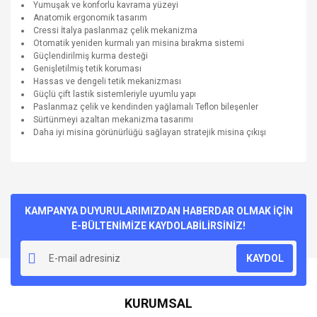
Yumuşak ve konforlu kavrama yüzeyi
Anatomik ergonomik tasarım
Cressi İtalya paslanmaz çelik mekanizma
Otomatik yeniden kurmalı yan misina bırakma sistemi
Güçlendirilmiş kurma desteği
Genişletilmiş tetik koruması
Hassas ve dengeli tetik mekanizması
Güçlü çift lastik sistemleriyle uyumlu yapı
Paslanmaz çelik ve kendinden yağlamalı Teflon bileşenler
Sürtünmeyi azaltan mekanizma tasarımı
Daha iyi misina görünürlüğü sağlayan stratejik misina çıkışı
Bu ürünün fiyat bilgisi, resim, ürün açıklamalarında ve diğer
konularda yetersiz gördüğünüz noktaları öneri formunu
Bu ürüne ilk yorumu siz yapın!
kullanarak tarafımıza iletebilirsiniz.
Görüş ve önerileriniz için teşekkür ederiz.
KAMPANYA DUYURULARIMIZDAN HABERDAR OLMAK İÇİN
E-BÜLTENİMİZE KAYDOLABİLİRSİNİZ!
Yorum Yaz
Ürün resmi kalitesiz, bozuk veya görüntülenemiyor.
KAYDOL
Ürün açıklamasında eksik bilgiler bulunuyor.
Ürün bilgilerinde hatalar bulunuyor.
KURUMSAL
Ürün fiyatı diğer sitelerden daha pahalı.