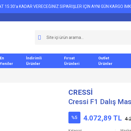
T 15:30'a KADAR VERECEĞİNİZ SİPARİŞLER İÇİN AYNI GÜN KARGO İMK
En
İndirimli
Fırsat
Outlet
Yeniler
Ürünler
Ürünleri
Ürünler
CRESSİ
Cressi F1 Dalış Mas
4.072,89 TL
%5
4.
Kategori
Maske