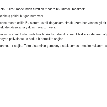
sahip PUIMA modelinden türetilen modern tek kristalli maskedir.
tirilmiş çekici bir görünüm verir.
rine monte edilir. Bu sistem, özellikle yanlara olmak üzere her yönden iyi bi
ekilde göze/cama yaklaşmaya izin verir.
ok uzun süreli kullanımda bile büyük bir rahatlık sunar. Maskenin alanına bağlı o
on polivalansı ile harika bir stabilite sağlar.
rlanmasını sağlar. Toka sisteminin çerçeveye sabitlenmesi, maske kullanımı sı