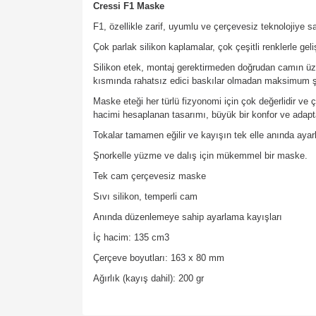
Cressi F1 Maske
F1, özellikle zarif, uyumlu ve çerçevesiz teknolojiye 
Çok parlak silikon kaplamalar, çok çeşitli renklerle geliş
Silikon etek, montaj gerektirmeden doğrudan camın üze
kısmında rahatsız edici baskılar olmadan maksimum ş
Maske eteği her türlü fizyonomi için çok değerlidir ve ç
hacimi hesaplanan tasarımı, büyük bir konfor ve adaptasy
Tokalar tamamen eğilir ve kayışın tek elle anında aya
Şnorkelle yüzme ve dalış için mükemmel bir maske.
Tek cam çerçevesiz maske
Sıvı silikon, temperli cam
Anında düzenlemeye sahip ayarlama kayışları
İç hacim: 135 cm3
Çerçeve boyutları: 163 x 80 mm
Ağırlık (kayış dahil): 200 gr