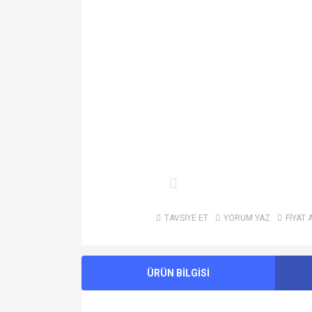
TAVSİYE ET
YORUM YAZ
FİYAT 
ÜRÜN BİLGİSİ