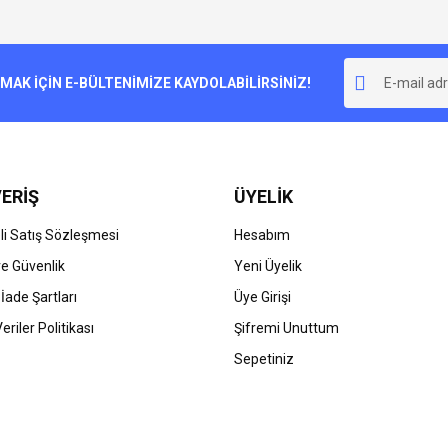
e diğer konularda yetersiz gördüğünüz noktaları öneri formunu kullanarak tarafımı
Bu ürüne ilk yorumu siz yapın!
r.
K İÇİN E-BÜLTENİMİZE KAYDOLABİLİRSİNİZ!
Yorum Yaz
ERİŞ
ÜYELİK
i Satış Sözleşmesi
Hesabım
 ve Güvenlik
Yeni Üyelik
 İade Şartları
Üye Girişi
Gönder
Veriler Politikası
Şifremi Unuttum
Sepetiniz