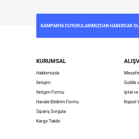
Bu ürünün fiyat bilgisi, resim, ürün açıklamalarında v
Görüş ve önerileriniz için teşekkür ederiz.
Ürün resmi kalitesiz, bozuk veya görüntülenemiyo
KAMPANYA DUYURULARIMIZDAN HABERDAR OLMA
Ürün açıklamasında eksik bilgiler bulunuyor.
Ürün bilgilerinde hatalar bulunuyor.
Ürün fiyatı diğer sitelerden daha pahalı.
Bu ürüne benzer farklı alternatifler olmalı.
KURUMSAL
ALIŞV
Hakkımızda
Mesafel
İletişim
Gizlilik
İletişim Formu
İptal ve
Havale Bildirim Formu
Kişisel 
Sipariş Sorgula
Kargo Takibi