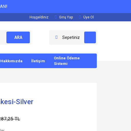
ANI!
Hoşgeldiniz
Giriş Yap
Üye Ol
ARA
Sepetiniz
Online Ödeme
Hakkımızda
İletişim
Sistemi
kesi-Silver
287,25 TL
ler