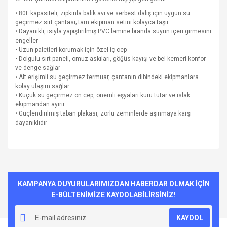
• 80L kapasiteli, zıpkınla balık avı ve serbest dalış için uygun su
geçirmez sırt çantası; tam ekipman setini kolayca taşır
• Dayanıklı, ısıyla yapıştırılmış PVC lamine branda suyun içeri girmesini
engeller
• Uzun paletleri korumak için özel iç cep
• Dolgulu sırt paneli, omuz askıları, göğüs kayışı ve bel kemeri konfor
ve denge sağlar
• Alt erişimli su geçirmez fermuar, çantanın dibindeki ekipmanlara
kolay ulaşım sağlar
• Küçük su geçirmez ön cep, önemli eşyaları kuru tutar ve ıslak
ekipmandan ayırır
• Güçlendirilmiş taban plakası, zorlu zeminlerde aşınmaya karşı
dayanıklıdır
Bu ürünün fiyat bilgisi, resim, ürün açıklamalarında ve diğer
konularda yetersiz gördüğünüz noktaları öneri formunu
Bu ürüne ilk yorumu siz yapın!
kullanarak tarafımıza iletebilirsiniz.
Görüş ve önerileriniz için teşekkür ederiz.
KAMPANYA DUYURULARIMIZDAN HABERDAR OLMAK İÇİN
E-BÜLTENİMİZE KAYDOLABİLİRSİNİZ!
Yorum Yaz
Ürün resmi kalitesiz, bozuk veya görüntülenemiyor.
KAYDOL
Ürün açıklamasında eksik bilgiler bulunuyor.