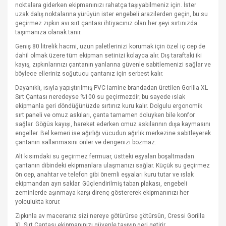
noktalara giderken ekipmanınızı rahatça taşıyabilmeniz için. İster
uzak dalış noktalarına yürüyün ister engebeli arazilerden geçin, bu su
geçirmez zıpkın avı sırt çantası ihtiyacınız olan her şeyi sırtınızda
taşımanıza olanak tanır.
Geniş 80 litrelik hacmi, uzun paletlerinizi korumak için özel iç cep de
dahil olmak üzere tüm ekipman setinizi kolayca alır. Dış taraftaki iki
kayış, zıpkınlarınızı çantanın yanlarına güvenle sabitlemenizi sağlar ve
böylece elleriniz soğutucu çantanız için serbest kalır.
Dayanıklı, ısıyla yapıştırılmış PVC lamine brandadan üretilen Gorilla XL
Sırt Çantası neredeyse %100 su geçirmezdir; bu sayede ıslak
ekipmanla geri döndüğünüzde sırtınız kuru kalır. Dolgulu ergonomik
sırt paneli ve omuz askıları, çanta tamamen doluyken bile konfor
sağlar. Göğüs kayışı, hareket ederken omuz askılarının dışa kaymasını
engeller. Bel kemeri ise ağırlığı vücudun ağırlık merkezine sabitleyerek
çantanın sallanmasını önler ve dengenizi bozmaz.
Alt kısımdaki su geçirmez fermuar, üstteki eşyaları boşaltmadan
çantanın dibindeki ekipmanlara ulaşmanızı sağlar. Küçük su geçirmez
ön cep, anahtar ve telefon gibi önemli eşyaları kuru tutar ve ıslak
ekipmandan ayrı saklar. Güçlendirilmiş taban plakası, engebeli
zeminlerde aşınmaya karşı direnç göstererek ekipmanınızı her
yolculukta korur.
Zıpkınla av maceranız sizi nereye götürürse götürsün, Cressi Gorilla
XL Sırt Çantası ekipmanınızı güvenle taşıyıp geri getirir.