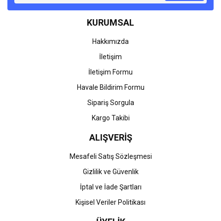
Ürün bilgilerinde hatalar bulunuyor.
KURUMSAL
Ürün fiyatı diğer sitelerden daha pahalı.
Bu ürüne benzer farklı alternatifler olmalı.
Hakkımızda
İletişim
İletişim Formu
Havale Bildirim Formu
Gönder
Sipariş Sorgula
Kargo Takibi
ALIŞVERİŞ
Mesafeli Satış Sözleşmesi
Gizlilik ve Güvenlik
İptal ve İade Şartları
Kişisel Veriler Politikası