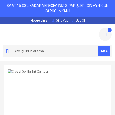
SAAT 15:30'a KADAR VERECEĞİNİZ SİPARİŞLER İÇİN AYNI GÜN
KARGO İMKANI!
Hoşgeldiniz
Giriş Yap
Üye Ol
ARA