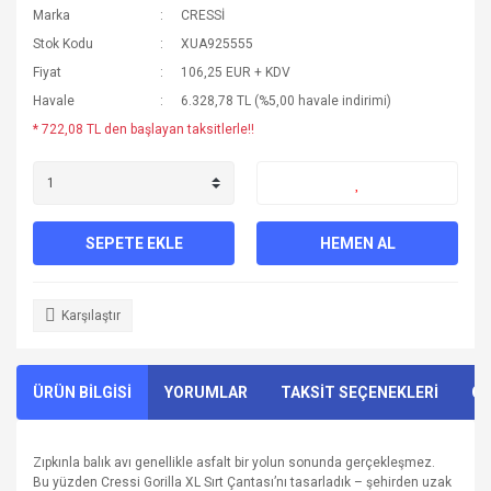
Marka
CRESSİ
Stok Kodu
XUA925555
Fiyat
106,25 EUR + KDV
Havale
6.328,78 TL (%5,00 havale indirimi)
* 722,08 TL den başlayan taksitlerle!!
SEPETE EKLE
HEMEN AL
Karşılaştır
ÜRÜN BİLGİSİ
YORUMLAR
TAKSİT SEÇENEKLERİ
ÖN
Zıpkınla balık avı genellikle asfalt bir yolun sonunda gerçekleşmez.
Bu yüzden Cressi Gorilla XL Sırt Çantası’nı tasarladık – şehirden uzak