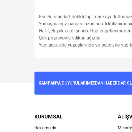
Esnek, standart delikli tüp, maskeye tutturmak
Yumuşak ağız parçası uzun süreli kullanımı sır
Hafif, Büyük çaplı şnorkel tüp engellenmeden 
Çok pozisyonlu silikon ağızlık
Yapılacak abc yüzüşlerinde ve scuba ile yapıl
Bu ürünün fiyat bilgisi, resim, ürün açıklamalarında v
Görüş ve önerileriniz için teşekkür ederiz.
Ürün resmi kalitesiz, bozuk veya görüntülenemiyo
KAMPANYA DUYURULARIMIZDAN HABERDAR OLMA
Ürün açıklamasında eksik bilgiler bulunuyor.
Ürün bilgilerinde hatalar bulunuyor.
Ürün fiyatı diğer sitelerden daha pahalı.
Bu ürüne benzer farklı alternatifler olmalı.
KURUMSAL
ALIŞV
Hakkımızda
Mesafel