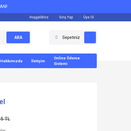
ANI!
Hoşgeldiniz
Giriş Yap
Üye Ol
ARA
Sepetiniz
Online Ödeme
Hakkımızda
İletişim
Sistemi
el
45 TL
ller