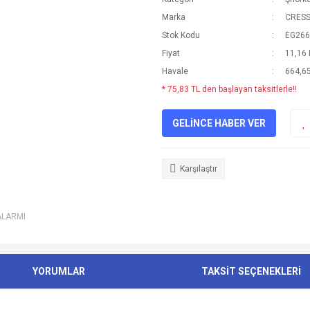
Marka
CRESS
Stok Kodu
EG266
Fiyat
11,16
Havale
664,65
* 75,83 TL den başlayan taksitlerle!!
GELİNCE HABER VER
Karşılaştır
ALARMI
YORUMLAR
TAKSİT SEÇENEKLERİ