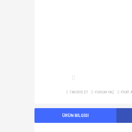
TAVSİYE ET
YORUM YAZ
FİYAT 
ÜRÜN BİLGİSİ