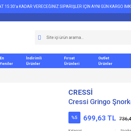
T 15:30'a KADAR VERECEĞİNİZ SİPARİŞLER İÇİN AYNI GÜN KARGO İMK
En
İndirimli
Fırsat
Outlet
Yeniler
Ürünler
Ürünleri
Ürünler
CRESSİ
Cressi Gringo Şnork
699,63 TL
%5
736,
Kategori
Şnorke