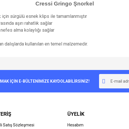
Cressi Gringo Şnorkel
 için sürgülü esnek klips ile tamamlanmıştır
asında aşırı rahatlık sağlar
nefes alma kolaylığı sağlar
an dalışlarda kullanılan en temel malzemedir.
e diğer konularda yetersiz gördüğünüz noktaları öneri formunu kullanarak tarafımı
Bu ürüne ilk yorumu siz yapın!
r.
K İÇİN E-BÜLTENİMİZE KAYDOLABİLİRSİNİZ!
Yorum Yaz
ERİŞ
ÜYELİK
i Satış Sözleşmesi
Hesabım