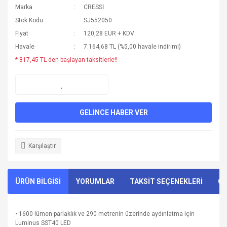
Marka
CRESSİ
Stok Kodu
SJ552050
Fiyat
120,28 EUR + KDV
Havale
7.164,68 TL (%5,00 havale indirimi)
* 817,45 TL den başlayan taksitlerle!!
GELİNCE HABER VER
Karşılaştır
ÜRÜN BİLGİSİ
YORUMLAR
TAKSİT SEÇENEKLERİ
ÖN
• 1600 lümen parlaklık ve 290 metrenin üzerinde aydınlatma için
Luminus SST40 LED