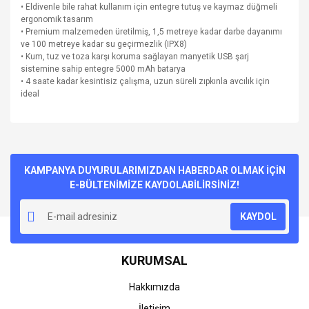
• Eldivenle bile rahat kullanım için entegre tutuş ve kaymaz düğmeli
ergonomik tasarım
• Premium malzemeden üretilmiş, 1,5 metreye kadar darbe dayanımı
ve 100 metreye kadar su geçirmezlik (IPX8)
• Kum, tuz ve toza karşı koruma sağlayan manyetik USB şarj
sistemine sahip entegre 5000 mAh batarya
• 4 saate kadar kesintisiz çalışma, uzun süreli zıpkınla avcılık için
ideal
Bu ürünün fiyat bilgisi, resim, ürün açıklamalarında ve diğer
konularda yetersiz gördüğünüz noktaları öneri formunu
Bu ürüne ilk yorumu siz yapın!
kullanarak tarafımıza iletebilirsiniz.
Görüş ve önerileriniz için teşekkür ederiz.
KAMPANYA DUYURULARIMIZDAN HABERDAR OLMAK İÇİN
E-BÜLTENİMİZE KAYDOLABİLİRSİNİZ!
Yorum Yaz
Ürün resmi kalitesiz, bozuk veya görüntülenemiyor.
KAYDOL
Ürün açıklamasında eksik bilgiler bulunuyor.
Ürün bilgilerinde hatalar bulunuyor.
KURUMSAL
Ürün fiyatı diğer sitelerden daha pahalı.
Bu ürüne benzer farklı alternatifler olmalı.
Hakkımızda
İletişim