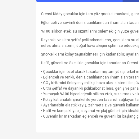
Cressi Kiddy çocuklar için tam yüz şnorkel maskesi, genç 
Eğlenceli ve sevimli deniz canlılarından ilham alan tasar
%100 silikon etek, su sızıntılarını önlemek için yüze güve
Dayanıklı ve ultra şeffaf polikarbonat lens, çocuklara su 
nefes alma sistemi, doğal hava akışını optimize edecek şe
Şnorkel kısmı kolay taşınabilmesi için katlanabilir, ayarla
Hafif, güvenli ve özellikle çocuklar için tasarlanan Cre
• Çocuklar için özel olarak tasarlanmış tam yüz şnorkel 
• Eğlenceli ve renkli, deniz canlılarından ilham alan tasar
• CO₂ birikimini önleyen yenilikçi hava akışı sistemi ile 
• Ultra şeffaf ve dayanıklı polikarbonat lens, geniş ve parl
• Yumuşak %100 hipoalerjenik silikon etek, sızdırmaz ve 
• Kolay katlanabilir şnorkel ile yerden tasarruf sağlayan t
• Ayarlanabilir elastik kayış, zahmetsiz ve güvenli kullan
• Hafif ve kompakt yapı, seyahat ve plaj günleri için idealdi
• Güvenilir bir markadan eğlenceli ve güvenli bir başlangı
Bu ürünün fiyat bilgisi, resim, ürün açıklamalarında v