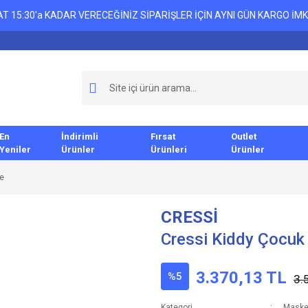
T 15:30'a KADAR VERECEĞİNİZ SİPARİŞLER İÇİN AYNI GÜN KARGO İMK
En
İndirimli
Fırsat
Outlet
Yeniler
Ürünler
Ürünleri
Ürünler
ke
CRESSİ
Cressi Kiddy Çocuk
3.370,13 TL
%5
3.
Kategori
Maske