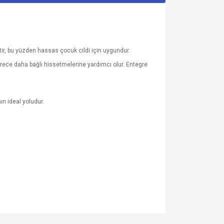
ktir, bu yüzden hassas çocuk cildi için uygundur.
sürece daha bağlı hissetmelerine yardımcı olur. Entegre
n ideal yoludur.
za iletebilirsiniz.