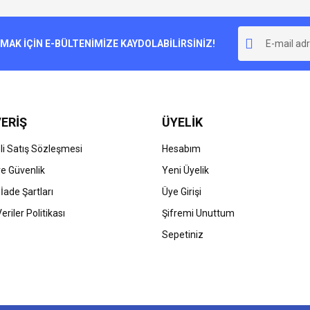
Bu ürüne ilk yorumu siz yapın!
r.
K İÇİN E-BÜLTENİMİZE KAYDOLABİLİRSİNİZ!
Yorum Yaz
ERİŞ
ÜYELİK
i Satış Sözleşmesi
Hesabım
 ve Güvenlik
Yeni Üyelik
 İade Şartları
Üye Girişi
Gönder
Veriler Politikası
Şifremi Unuttum
Sepetiniz