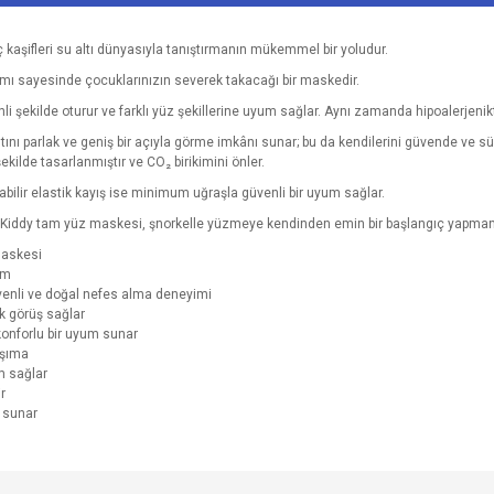
kaşifleri su altı dünyasıyla tanıştırmanın mükemmel bir yoludur.
ımı sayesinde çocuklarınızın severek takacağı bir maskedir.
nli şekilde oturur ve farklı yüz şekillerine uyum sağlar. Aynı zamanda hipoalerjeni
altını parlak ve geniş bir açıyla görme imkânı sunar; bu da kendilerini güvende ve 
kilde tasarlanmıştır ve CO₂ birikimini önler.
nabilir elastik kayış ise minimum uğraşla güvenli bir uyum sağlar.
ssi Kiddy tam yüz maskesi, şnorkelle yüzmeye kendinden emin bir başlangıç yapmanı
maskesi
ım
güvenli ve doğal nefes alma deneyimi
ak görüş sağlar
konforlu bir uyum sunar
aşıma
ım sağlar
r
ç sunar
e diğer konularda yetersiz gördüğünüz noktaları öneri formunu kullanarak tarafımı