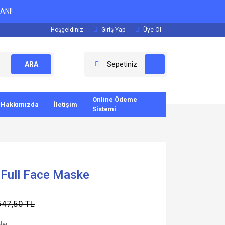
ANI!
Hoşgeldiniz
Giriş Yap
Üye Ol
ARA
Sepetiniz
Online Ödeme
Hakkımızda
İletişim
Sistemi
 Full Face Maske
547,50 TL
ler