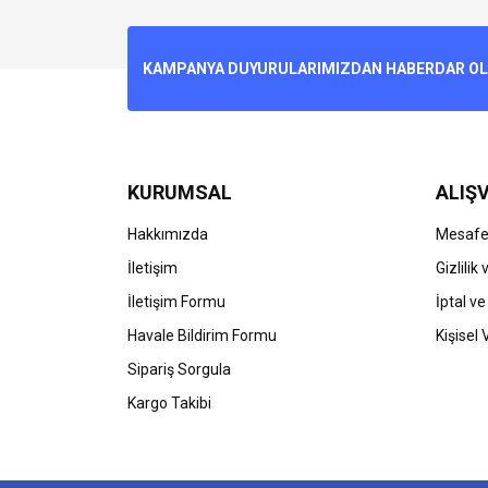
Görüş ve önerileriniz için teşekkür ederiz.
Ürün resmi kalitesiz, bozuk veya görüntülenemiyo
KAMPANYA DUYURULARIMIZDAN HABERDAR OLMA
Ürün açıklamasında eksik bilgiler bulunuyor.
Ürün bilgilerinde hatalar bulunuyor.
Ürün fiyatı diğer sitelerden daha pahalı.
Bu ürüne benzer farklı alternatifler olmalı.
KURUMSAL
ALIŞV
Hakkımızda
Mesafel
İletişim
Gizlilik
İletişim Formu
İptal ve
Havale Bildirim Formu
Kişisel 
Sipariş Sorgula
Kargo Takibi