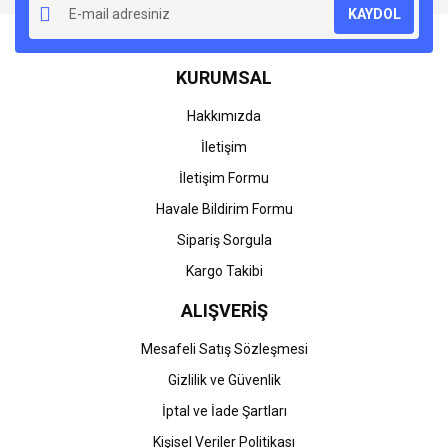
KAYDOL
Ürün açıklamasında eksik bilgiler bulunuyor.
Ürün bilgilerinde hatalar bulunuyor.
KURUMSAL
Ürün fiyatı diğer sitelerden daha pahalı.
Bu ürüne benzer farklı alternatifler olmalı.
Hakkımızda
İletişim
İletişim Formu
Havale Bildirim Formu
Gönder
Sipariş Sorgula
Kargo Takibi
ALIŞVERİŞ
Mesafeli Satış Sözleşmesi
Gizlilik ve Güvenlik
İptal ve İade Şartları
Kişisel Veriler Politikası