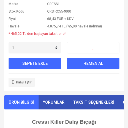
Marka
CRESSİ
Stok Kodu
CRS RC554000
Fiyat
68,43 EUR + KDV
Havale
4.075,74 TL (%5,00 havale indirimi)
* 465,02 TL den başlayan taksitlerle!!
SEPETE EKLE
HEMEN AL
Karşılaştır
ÜRÜN BİLGİSİ
YORUMLAR
TAKSİT SEÇENEKLERİ
ÖN
Cressi Killer Dalış Bıçağı