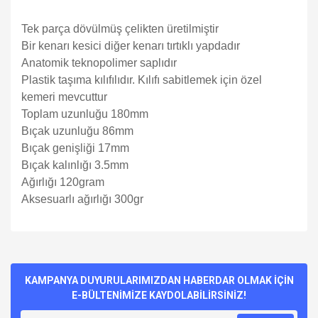
Tek parça dövülmüş çelikten üretilmiştir
Bir kenarı kesici diğer kenarı tırtıklı yapdadır
Anatomik teknopolimer saplıdır
Plastik taşıma kılıfılıdır. Kılıfı sabitlemek için özel
kemeri mevcuttur
Toplam uzunluğu 180mm
Bıçak uzunluğu 86mm
Bıçak genişliği 17mm
Bıçak kalınlığı 3.5mm
Ağırlığı 120gram
Aksesuarlı ağırlığı 300gr
Bu ürünün fiyat bilgisi, resim, ürün açıklamalarında ve diğer
konularda yetersiz gördüğünüz noktaları öneri formunu
Bu ürüne ilk yorumu siz yapın!
kullanarak tarafımıza iletebilirsiniz.
Görüş ve önerileriniz için teşekkür ederiz.
KAMPANYA DUYURULARIMIZDAN HABERDAR OLMAK İÇİN
E-BÜLTENİMİZE KAYDOLABİLİRSİNİZ!
Yorum Yaz
Ürün resmi kalitesiz, bozuk veya görüntülenemiyor.