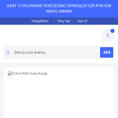
SAAT 15:30'a KADAR VERECEĞİNİZ SİPARİŞLER İÇİN AYNI GÜN
KARGO İMKANI!
Hoşgeldiniz
Giriş Yap
Üye Ol
ARA