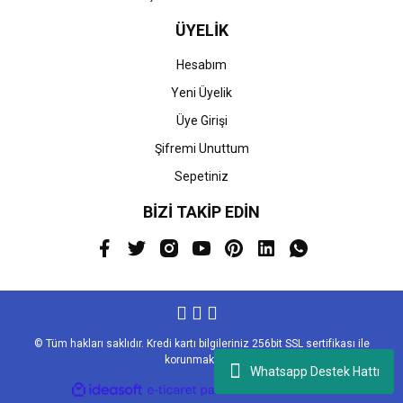
ÜYELİK
Hesabım
Yeni Üyelik
Üye Girişi
Şifremi Unuttum
Sepetiniz
BİZİ TAKİP EDİN
© Tüm hakları saklıdır. Kredi kartı bilgileriniz 256bit SSL sertifikası ile
korunmaktadır.
Whatsapp Destek Hattı
ile
ideasoft
e-