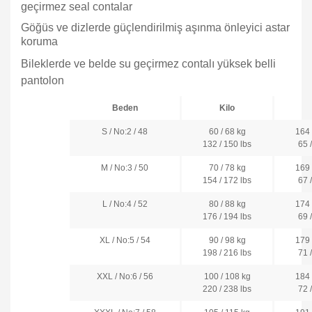
geçirmez seal contalar
Göğüs ve dizlerde güçlendirilmiş aşınma önleyici astar
koruma
Bileklerde ve belde su geçirmez contalı yüksek belli
pantolon
Beden
Kilo
S / No:2 / 48
60 / 68 kg
164 
132 / 150 lbs
65 
M / No:3 / 50
70 / 78 kg
169 
154 / 172 lbs
67 
L / No:4 / 52
80 / 88 kg
174 
176 / 194 lbs
69 
XL / No:5 / 54
90 / 98 kg
179 
198 / 216 lbs
71 
XXL / No:6 / 56
100 / 108 kg
184 
220 / 238 lbs
72 