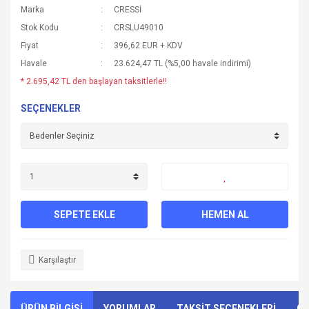
Marka
CRESSİ
Stok Kodu
CRSLU49010
Fiyat
396,62 EUR + KDV
Havale
23.624,47 TL (%5,00 havale indirimi)
* 2.695,42 TL den başlayan taksitlerle!!
SEÇENEKLER
SEPETE EKLE
HEMEN AL
Karşılaştır
ÜRÜN BİLGİSİ
YORUMLAR
TAKSİT SEÇENEKLERİ
ÖN