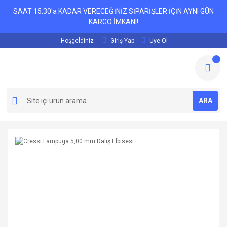
SAAT 15:30'a KADAR VERECEĞİNİZ SİPARİŞLER İÇİN AYNI GÜN
KARGO İMKANI!
Hoşgeldiniz
Giriş Yap
Üye Ol
ARA