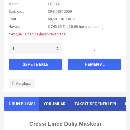
Marka
CRESSİ
Stok Kodu
CRS DS312050
Fiyat
68,60 EUR + KDV
Havale
3.745,65 TL (%5,00 havale indirimi)
* 427,36 TL den başlayan taksitlerle!!
SEPETE EKLE
HEMEN AL
Karşılaştır
ÜRÜN BİLGİSİ
YORUMLAR
TAKSİT SEÇENEKLERİ
ÖN
Cressi Lince Dalış Maskesi