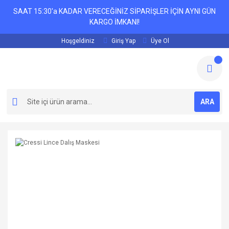
SAAT 15:30'a KADAR VERECEĞİNİZ SİPARİŞLER İÇİN AYNI GÜN
KARGO İMKANI!
Hoşgeldiniz
Giriş Yap
Üye Ol
ARA