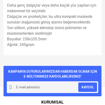
Daha genç dalgıçlar veya daha küçük yüz yapıları için
mükemmel bir seçimdir.
Dalgıçlar ve şnorkelçiler, bu ultra kompakt maskede
sunulan olağanüstü görüş alanını beğeneceklerdir.
Sıvı silikon, yüksek teknoloji ürünü polimerler ve
elastomerlerden üretilmiştir
Boyutlar: 158x105.5mm
Ağırlık: 165gram
Bu ürünün fiyat bilgisi, resim, ürün açıklamalarında ve diğer
konularda yetersiz gördüğünüz noktaları öneri formunu
Bu ürüne ilk yorumu siz yapın!
kullanarak tarafımıza iletebilirsiniz.
Görüş ve önerileriniz için teşekkür ederiz.
KAMPANYA DUYURULARIMIZDAN HABERDAR OLMAK İÇİN
E-BÜLTENİMİZE KAYDOLABİLİRSİNİZ!
Yorum Yaz
Ürün resmi kalitesiz, bozuk veya görüntülenemiyor.
KAYDOL
Ürün açıklamasında eksik bilgiler bulunuyor.
Ürün bilgilerinde hatalar bulunuyor.
KURUMSAL
Ürün fiyatı diğer sitelerden daha pahalı.