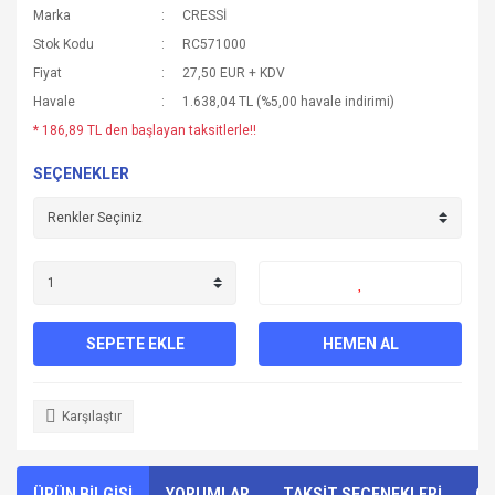
Marka
CRESSİ
Stok Kodu
RC571000
Fiyat
27,50 EUR + KDV
Havale
1.638,04 TL (%5,00 havale indirimi)
* 186,89 TL den başlayan taksitlerle!!
SEÇENEKLER
SEPETE EKLE
HEMEN AL
Karşılaştır
ÜRÜN BİLGİSİ
YORUMLAR
TAKSİT SEÇENEKLERİ
ÖN