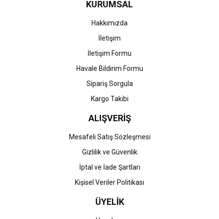
KURUMSAL
Ürün fiyatı diğer sitelerden daha pahalı.
Bu ürüne benzer farklı alternatifler olmalı.
Hakkımızda
İletişim
İletişim Formu
Havale Bildirim Formu
Gönder
Sipariş Sorgula
Kargo Takibi
ALIŞVERİŞ
Mesafeli Satış Sözleşmesi
Gizlilik ve Güvenlik
İptal ve İade Şartları
Kişisel Veriler Politikası
ÜYELİK