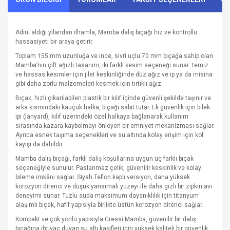
Adını aldığı yılandan ilhamla, Mamba dalış bıçağı hız ve kontrollü
hassasiyeti bir araya getirir.
Toplam 155 mm uzunluğa ve ince, sivri uçlu 70 mm bıçağa sahip olan
Mamba’nın çift ağızlı tasarımı, iki farklı kesim seçeneği sunar: temiz
ve hassas kesimler için jilet keskinliğinde düz ağız ve ip ya da misina
gibi daha zorlu malzemeleri kesmek için tırtıklı ağız.
Bıçak, hızlı çıkarılabilen plastik bir kılıf içinde güvenli şekilde taşınır ve
arka kısmındaki kauçuk halka, bıçağı sabit tutar. Ek güvenlik için bilek
ipi (lanyard), kılıf üzerindeki özel halkaya bağlanarak kullanım
sırasında kazara kaybolmayı önleyen bir emniyet mekanizması sağlar.
Ayrıca esnek taşıma seçenekleri ve su altında kolay erişim için kol
kayışı da dahildir.
Mamba dalış bıçağı, farklı dalış koşullarına uygun üç farklı bıçak
seçeneğiyle sunulur. Paslanmaz çelik, güvenilir keskinlik ve kolay
bileme imkânı sağlar. Siyah Teflon kaplı versiyon, daha yüksek
korozyon direnci ve düşük yansımalı yüzeyi ile daha gizli bir zıpkın avı
deneyimi sunar. Tuzlu suda maksimum dayanıklılık için titanyum
alaşımlı bıçak, hafif yapısıyla birlikte üstün korozyon direnci sağlar.
Kompakt ve çok yönlü yapısıyla Cressi Mamba, güvenilir bir dalış
bıçağına ihtiyaç duyan su altı kaşifleri için yüksek kaliteli bir güvenlik