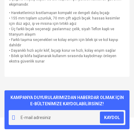
ekipmanıdır.
• Hareketlerinizi kısıtlamayan kompakt ve dengeli dalış bıçağı
• 155 mm toplam uzunluk, 70 mm çift ağızlı bıçak: hassas kesimler
için düz ağız, ip ve misina için tırtıklı ağız
• Üç farklı bıçak seçeneği: paslanmaz çelik, siyah Teflon kaplı ve
titanyum alaşım
• Farklı taşıma seçenekleri ve kolay erişim için bilek ipi ve kol kayışı
dahildir
• Dayanıklı hızlı açılır kılıf, bıçağı korur ve hızlı, kolay erişim sağlar
• Bilek ipi kılıfa bağlanarak kullanım sırasında kaybolmayı önleyen
ekstra güvenlik sunar
Bu ürünün fiyat bilgisi, resim, ürün açıklamalarında ve diğer
konularda yetersiz gördüğünüz noktaları öneri formunu
Bu ürüne ilk yorumu siz yapın!
kullanarak tarafımıza iletebilirsiniz.
Görüş ve önerileriniz için teşekkür ederiz.
KAMPANYA DUYURULARIMIZDAN HABERDAR OLMAK İÇİN
E-BÜLTENİMİZE KAYDOLABİLİRSİNİZ!
Yorum Yaz
Ürün resmi kalitesiz, bozuk veya görüntülenemiyor.
KAYDOL
Ürün açıklamasında eksik bilgiler bulunuyor.
Ürün bilgilerinde hatalar bulunuyor.