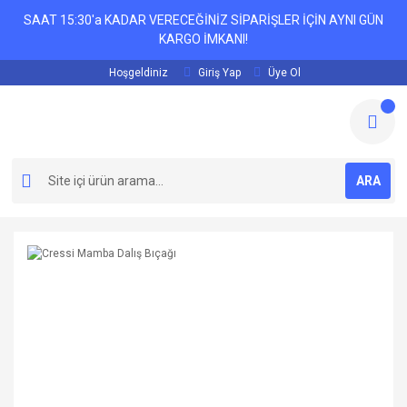
SAAT 15:30'a KADAR VERECEĞİNİZ SİPARİŞLER İÇİN AYNI GÜN
KARGO İMKANI!
Hoşgeldiniz
Giriş Yap
Üye Ol
ARA