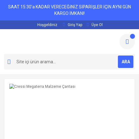
SAAT 15:30'a KADAR VERECEĞİNİZ SİPARİŞLER İÇİN AYNI GÜN
KARGO İMKANI!
Hoşgeldiniz
Giriş Yap
Üye Ol
ARA