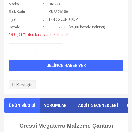
Marka
CRESSİ
Stok Kodu
XUA926150
Fiyat
144,35 EUR + KDV
Havale
8.598,21 TL (%5,00 havale indirimi)
* 981,01 TL den başlayan taksitlerle!!
GELİNCE HABER VER
Karşılaştır
ÜRÜN BİLGİSİ
YORUMLAR
TAKSİT SEÇENEKLERİ
ÖN
Cressi Megaterra Malzeme Çantası