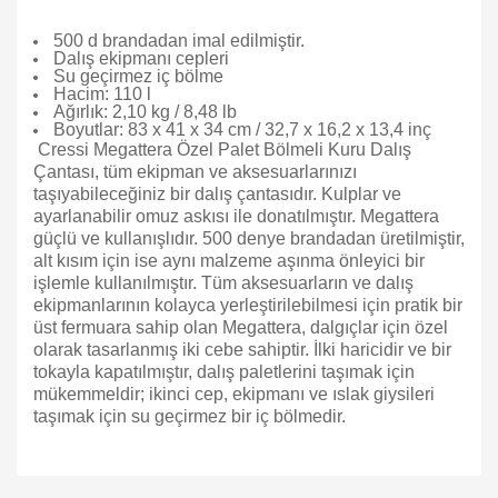
500 d brandadan imal edilmiştir.
Dalış ekipmanı cepleri
Su geçirmez iç bölme
Hacim: 110 l
Ağırlık: 2,10 kg / 8,48 lb
Boyutlar: 83 x 41 x 34 cm / 32,7 x 16,2 x 13,4 inç
Cressi Megattera Özel Palet Bölmeli Kuru Dalış
Çantası, tüm ekipman ve aksesuarlarınızı
taşıyabileceğiniz bir dalış çantasıdır. Kulplar ve
ayarlanabilir omuz askısı ile donatılmıştır. Megattera
güçlü ve kullanışlıdır. 500 denye brandadan üretilmiştir,
alt kısım için ise aynı malzeme aşınma önleyici bir
işlemle kullanılmıştır. Tüm aksesuarların ve dalış
ekipmanlarının kolayca yerleştirilebilmesi için pratik bir
üst fermuara sahip olan Megattera, dalgıçlar için özel
olarak tasarlanmış iki cebe sahiptir. İlki haricidir ve bir
tokayla kapatılmıştır, dalış paletlerini taşımak için
mükemmeldir; ikinci cep, ekipmanı ve ıslak giysileri
taşımak için su geçirmez bir iç bölmedir.
Bu ürünün fiyat bilgisi, resim, ürün açıklamalarında ve diğer