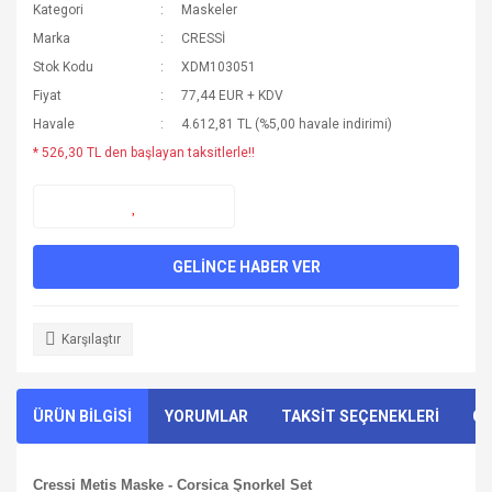
Kategori
Maskeler
Marka
CRESSİ
Stok Kodu
XDM103051
Fiyat
77,44 EUR + KDV
Havale
4.612,81 TL (%5,00 havale indirimi)
* 526,30 TL den başlayan taksitlerle!!
GELİNCE HABER VER
Karşılaştır
ÜRÜN BİLGİSİ
YORUMLAR
TAKSİT SEÇENEKLERİ
ÖN
Cressi Metis Maske - Corsica Şnorkel Set