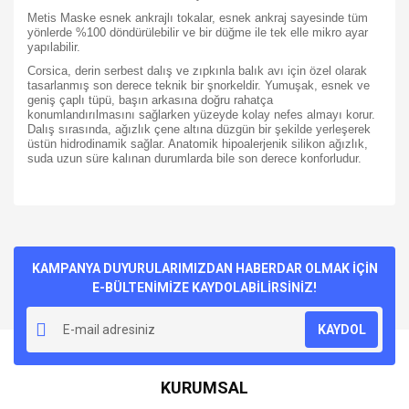
Metis Maske esnek ankrajlı tokalar, esnek ankraj sayesinde tüm
yönlerde %100 döndürülebilir ve bir düğme ile tek elle mikro ayar
yapılabilir.
Corsica, derin serbest dalış ve zıpkınla balık avı için özel olarak
tasarlanmış son derece teknik bir şnorkeldir. Yumuşak, esnek ve
geniş çaplı tüpü, başın arkasına doğru rahatça
konumlandırılmasını sağlarken yüzeyde kolay nefes almayı korur.
Dalış sırasında, ağızlık çene altına düzgün bir şekilde yerleşerek
üstün hidrodinamik sağlar. Anatomik hipoalerjenik silikon ağızlık,
suda uzun süre kalınan durumlarda bile son derece konforludur.
Bu ürünün fiyat bilgisi, resim, ürün açıklamalarında ve diğer
konularda yetersiz gördüğünüz noktaları öneri formunu
Bu ürüne ilk yorumu siz yapın!
kullanarak tarafımıza iletebilirsiniz.
Görüş ve önerileriniz için teşekkür ederiz.
KAMPANYA DUYURULARIMIZDAN HABERDAR OLMAK İÇİN
E-BÜLTENİMİZE KAYDOLABİLİRSİNİZ!
Yorum Yaz
Ürün resmi kalitesiz, bozuk veya görüntülenemiyor.
KAYDOL
Ürün açıklamasında eksik bilgiler bulunuyor.
Ürün bilgilerinde hatalar bulunuyor.
KURUMSAL
Ürün fiyatı diğer sitelerden daha pahalı.