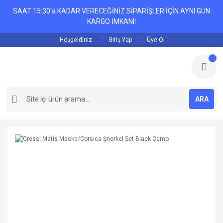
SAAT 15:30'a KADAR VERECEĞİNİZ SİPARİŞLER İÇİN AYNI GÜN
KARGO İMKANI!
Hoşgeldiniz
Giriş Yap
Üye Ol
ARA