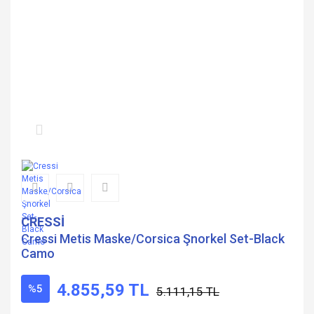
CRESSİ
Cressi Metis Maske/Corsica Şnorkel Set-Black
Camo
4.855,59 TL
%5
5.111,15 TL