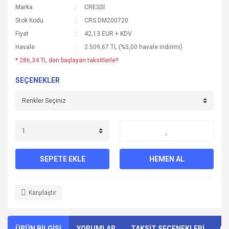
Marka
CRESSİ
Stok Kodu
CRS DM200720
Fiyat
42,13 EUR + KDV
Havale
2.509,67 TL (%5,00 havale indirimi)
* 286,34 TL den başlayan taksitlerle!!
SEÇENEKLER
SEPETE EKLE
HEMEN AL
Karşılaştır
ÜRÜN BİLGİSİ
YORUMLAR
TAKSİT SEÇENEKLERİ
ÖN