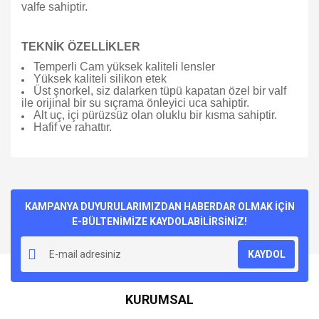
valfe sahiptir.
TEKNİK ÖZELLİKLER
Temperli Cam yüksek kaliteli lensler
Yüksek kaliteli silikon etek
Üst şnorkel, siz dalarken tüpü kapatan özel bir valf
ile orijinal bir su sıçrama önleyici uca sahiptir.
Alt uç, içi pürüzsüz olan oluklu bir kısma sahiptir.
Hafif ve rahattır.
Bu ürünün fiyat bilgisi, resim, ürün açıklamalarında ve diğer
konularda yetersiz gördüğünüz noktaları öneri formunu
Bu ürüne ilk yorumu siz yapın!
kullanarak tarafımıza iletebilirsiniz.
Görüş ve önerileriniz için teşekkür ederiz.
KAMPANYA DUYURULARIMIZDAN HABERDAR OLMAK İÇİN
E-BÜLTENİMİZE KAYDOLABİLİRSİNİZ!
Yorum Yaz
Ürün resmi kalitesiz, bozuk veya görüntülenemiyor.
KAYDOL
Ürün açıklamasında eksik bilgiler bulunuyor.
Ürün bilgilerinde hatalar bulunuyor.
KURUMSAL
Ürün fiyatı diğer sitelerden daha pahalı.