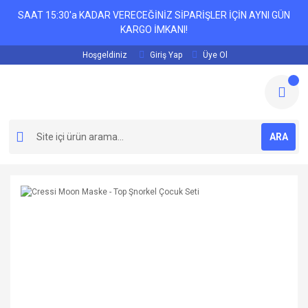
SAAT 15:30'a KADAR VERECEĞİNİZ SİPARİŞLER İÇİN AYNI GÜN
KARGO İMKANI!
Hoşgeldiniz
Giriş Yap
Üye Ol
ARA