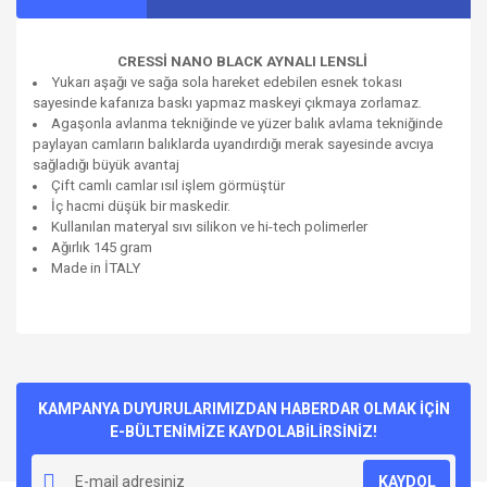
CRESSİ NANO BLACK AYNALI LENSLİ
Yukarı aşağı ve sağa sola hareket edebilen esnek tokası
sayesinde kafanıza baskı yapmaz maskeyi çıkmaya zorlamaz.
Agaşonla avlanma tekniğinde ve yüzer balık avlama tekniğinde
paylayan camların balıklarda uyandırdığı merak sayesinde avcıya
sağladığı büyük avantaj
Çift camlı camlar ısıl işlem görmüştür
İç hacmi düşük bir maskedir.
Kullanılan materyal sıvı silikon ve hi-tech polimerler
Ağırlık 145 gram
Made in İTALY
Bu ürünün fiyat bilgisi, resim, ürün açıklamalarında ve diğer
konularda yetersiz gördüğünüz noktaları öneri formunu
Bu ürüne ilk yorumu siz yapın!
kullanarak tarafımıza iletebilirsiniz.
Görüş ve önerileriniz için teşekkür ederiz.
KAMPANYA DUYURULARIMIZDAN HABERDAR OLMAK İÇİN
E-BÜLTENİMİZE KAYDOLABİLİRSİNİZ!
Yorum Yaz
Ürün resmi kalitesiz, bozuk veya görüntülenemiyor.
KAYDOL