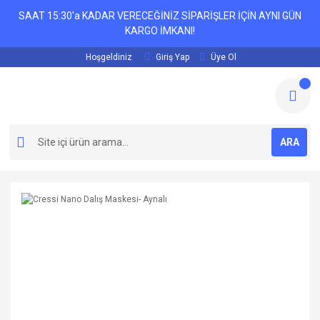
SAAT 15:30'a KADAR VERECEĞİNİZ SİPARİŞLER İÇİN AYNI GÜN
KARGO İMKANI!
Hoşgeldiniz
Giriş Yap
Üye Ol
ARA