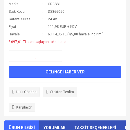
Marka
CRESSİ
Stok Kodu
DS366050
Garanti Süresi
24 Ay
Fiyat
111,98 EUR + KDV
Havale
6.114,35 TL (%5,00 havale indirimi)
* 697,61 TL den başlayan taksitlerle!!
GELİNCE HABER VER
Hızlı Gönderi
Stoktan Teslim
Karşılaştır
ÜRÜN BİLGİSİ
YORUMLAR
TAKSİT SEÇENEKLERİ
ÖN