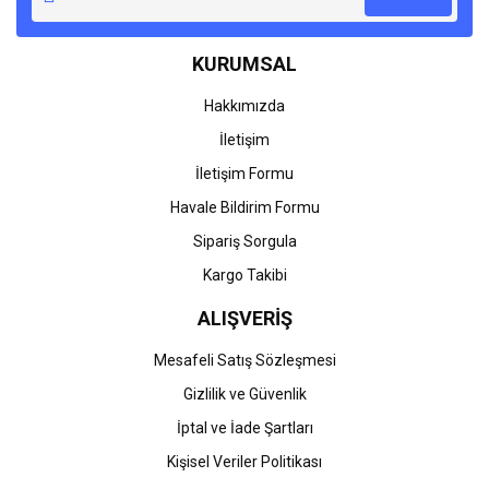
Ürün açıklamasında eksik bilgiler bulunuyor.
Ürün bilgilerinde hatalar bulunuyor.
KURUMSAL
Ürün fiyatı diğer sitelerden daha pahalı.
Bu ürüne benzer farklı alternatifler olmalı.
Hakkımızda
İletişim
İletişim Formu
Havale Bildirim Formu
Gönder
Sipariş Sorgula
Kargo Takibi
ALIŞVERİŞ
Mesafeli Satış Sözleşmesi
Gizlilik ve Güvenlik
İptal ve İade Şartları
Kişisel Veriler Politikası