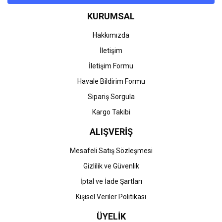
Ürün bilgilerinde hatalar bulunuyor.
KURUMSAL
Ürün fiyatı diğer sitelerden daha pahalı.
Bu ürüne benzer farklı alternatifler olmalı.
Hakkımızda
İletişim
İletişim Formu
Havale Bildirim Formu
Gönder
Sipariş Sorgula
Kargo Takibi
ALIŞVERİŞ
Mesafeli Satış Sözleşmesi
Gizlilik ve Güvenlik
İptal ve İade Şartları
Kişisel Veriler Politikası
ÜYELİK