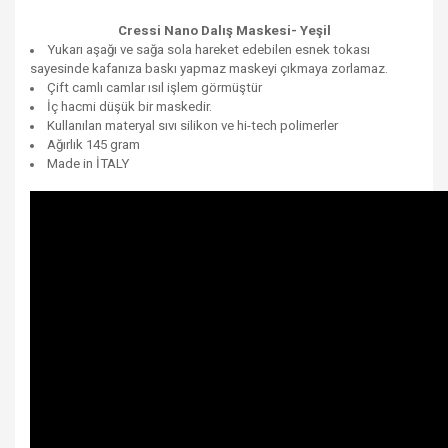
Cressi Nano Dalış Maskesi- Yeşil
Yukarı aşağı ve sağa sola hareket edebilen esnek tokası
sayesinde kafanıza baskı yapmaz maskeyi çıkmaya zorlamaz.
Çift camlı camlar ısıl işlem görmüştür
İç hacmi düşük bir maskedir.
Kullanılan materyal sıvı silikon ve hi-tech polimerler
Ağırlık 145 gram
Made in İTALY