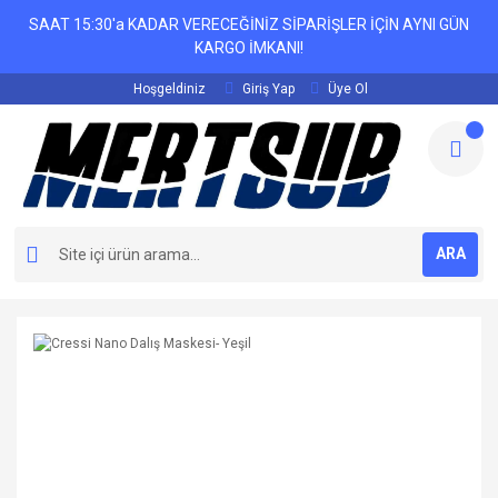
SAAT 15:30'a KADAR VERECEĞİNİZ SİPARİŞLER İÇİN AYNI GÜN
KARGO İMKANI!
Hoşgeldiniz
Giriş Yap
Üye Ol
ARA