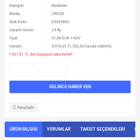
Kategori
Maskeler
Marka
CRESSİ
Stok Kodu
DS369850
Garanti Süresi
24 Ay
Fiyat
91,86 EUR + KDV
Havale
4.976,65 TL (%5,00 havale indirimi)
* 567,81 TL den başlayan taksitlerle!!
GELİNCE HABER VER
Karşılaştır
ÜRÜN BİLGİSİ
YORUMLAR
TAKSİT SEÇENEKLERİ
ÖN