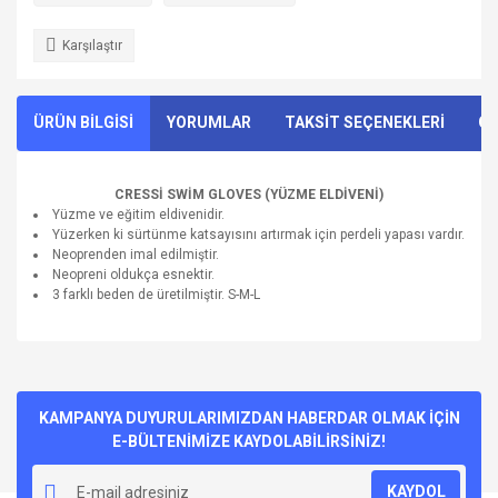
Karşılaştır
ÜRÜN BİLGİSİ
YORUMLAR
TAKSİT SEÇENEKLERİ
ÖN
CRESSİ SWİM GLOVES (YÜZME ELDİVENİ)
Yüzme ve eğitim eldivenidir.
Yüzerken ki sürtünme katsayısını artırmak için perdeli yapası vardır.
Neoprenden imal edilmiştir.
Neopreni oldukça esnektir.
3 farklı beden de üretilmiştir. S-M-L
Bu ürünün fiyat bilgisi, resim, ürün açıklamalarında ve diğer
konularda yetersiz gördüğünüz noktaları öneri formunu
Bu ürüne ilk yorumu siz yapın!
kullanarak tarafımıza iletebilirsiniz.
Görüş ve önerileriniz için teşekkür ederiz.
KAMPANYA DUYURULARIMIZDAN HABERDAR OLMAK İÇİN
E-BÜLTENİMİZE KAYDOLABİLİRSİNİZ!
Yorum Yaz
Ürün resmi kalitesiz, bozuk veya görüntülenemiyor.
KAYDOL