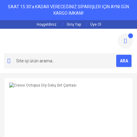
SAAT 15:30'a KADAR VERECEĞİNİZ SİPARİŞLER İÇİN AYNI GÜN
KARGO İMKANI!
Hoşgeldiniz
Giriş Yap
Üye Ol
ARA