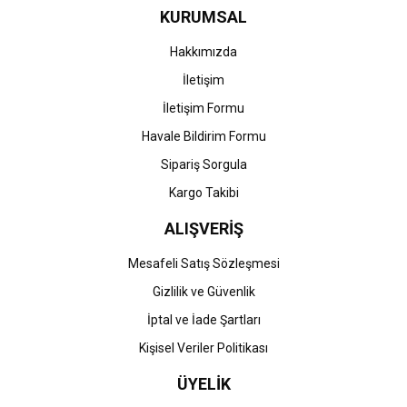
KURUMSAL
Ürün fiyatı diğer sitelerden daha pahalı.
Bu ürüne benzer farklı alternatifler olmalı.
Hakkımızda
İletişim
İletişim Formu
Havale Bildirim Formu
Gönder
Sipariş Sorgula
Kargo Takibi
ALIŞVERİŞ
Mesafeli Satış Sözleşmesi
Gizlilik ve Güvenlik
İptal ve İade Şartları
Kişisel Veriler Politikası
ÜYELİK