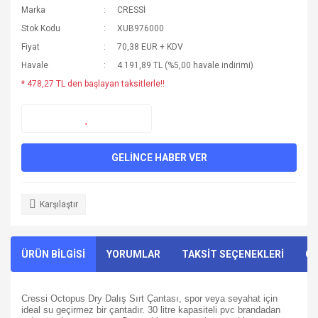
Marka
CRESSİ
Stok Kodu
XUB976000
Fiyat
70,38 EUR + KDV
Havale
4.191,89 TL (%5,00 havale indirimi)
* 478,27 TL den başlayan taksitlerle!!
GELİNCE HABER VER
Karşılaştır
ÜRÜN BİLGİSİ
YORUMLAR
TAKSİT SEÇENEKLERİ
ÖN
Cressi Octopus Dry Dalış Sırt Çantası, spor veya seyahat için
ideal su geçirmez bir çantadır. 30 litre kapasiteli pvc brandadan