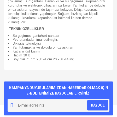
çok amaçlı sırt çantası. Dayanıklı ve su geçirmez, ekipmanınızı
kuru tutar ve elektronik cihazlarınızı korur. Yan kolları ve dolgulu
omuz askıları sayesinde taşıması kolaydır. Dikiş, kusursuz
teknoloji kullanılarak yapılmıştır. Sağlam, hızlı açılan klipsli,
kullanışlı kıvrılarak kapatılan üst bölmesi ile son derece
kullanışlıdır.
TEKNİK ÖZELLİKLER
Su geçirmez çanta/sırt çantası
Pvc brandadan imal edilmiştir.
Dikişsiz teknolojisi
Yan tutamaklar ve dolgulu omuz askıları
Katlanır üst kısım
Hacim 30 lt
Boyutlar 71 cm x ø 24 cm 28 x ø 9,4 inç
Bu ürünün fiyat bilgisi, resim, ürün açıklamalarında ve diğer
konularda yetersiz gördüğünüz noktaları öneri formunu
Bu ürüne ilk yorumu siz yapın!
kullanarak tarafımıza iletebilirsiniz.
Görüş ve önerileriniz için teşekkür ederiz.
KAMPANYA DUYURULARIMIZDAN HABERDAR OLMAK İÇİN
E-BÜLTENİMİZE KAYDOLABİLİRSİNİZ!
Yorum Yaz
Ürün resmi kalitesiz, bozuk veya görüntülenemiyor.
KAYDOL
Ürün açıklamasında eksik bilgiler bulunuyor.
Ürün bilgilerinde hatalar bulunuyor.