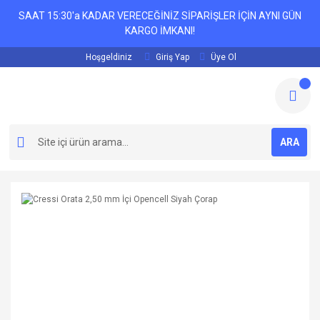
SAAT 15:30'a KADAR VERECEĞİNİZ SİPARİŞLER İÇİN AYNI GÜN
KARGO İMKANI!
Hoşgeldiniz
Giriş Yap
Üye Ol
ARA