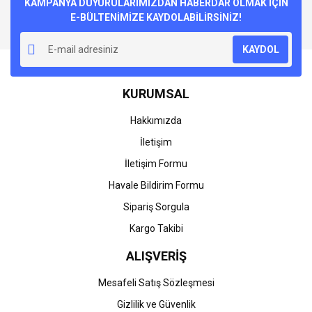
Görüş ve önerileriniz için teşekkür ederiz.
KAMPANYA DUYURULARIMIZDAN HABERDAR OLMAK İÇİN
E-BÜLTENİMİZE KAYDOLABİLİRSİNİZ!
Yorum Yaz
Ürün resmi kalitesiz, bozuk veya görüntülenemiyor.
KAYDOL
Ürün açıklamasında eksik bilgiler bulunuyor.
Ürün bilgilerinde hatalar bulunuyor.
KURUMSAL
Ürün fiyatı diğer sitelerden daha pahalı.
Bu ürüne benzer farklı alternatifler olmalı.
Hakkımızda
İletişim
İletişim Formu
Havale Bildirim Formu
Gönder
Sipariş Sorgula
Kargo Takibi
ALIŞVERİŞ
Mesafeli Satış Sözleşmesi
Gizlilik ve Güvenlik