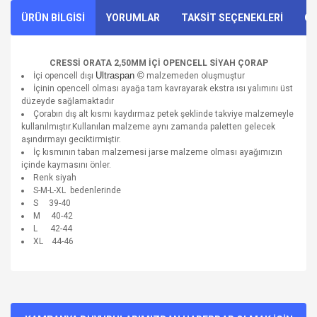
ÜRÜN BİLGİSİ
YORUMLAR
TAKSİT SEÇENEKLERİ
ÖN
CRESSİ ORATA 2,50MM İÇİ OPENCELL
SİYAH
ÇORAP
Ultraspan ©
İçi opencell dışı
malzemeden oluşmuştur
İçinin opencell olması ayağa tam kavrayarak ekstra ısı yalımını üst
düzeyde sağlamaktadır
Çorabın dış alt kısmı kaydırmaz petek şeklinde takviye malzemeyle
kullanılmıştır.Kullanılan malzeme aynı zamanda paletten gelecek
aşındırmayı geciktirmiştir.
İç kısmının taban malzemesi jarse malzeme olması ayağımızın
içinde kaymasını önler.
Renk siyah
S-M-L-XL bedenlerinde
S 39-40
M 40-42
L 42-44
XL 44-46
Bu ürünün fiyat bilgisi, resim, ürün açıklamalarında ve diğer
konularda yetersiz gördüğünüz noktaları öneri formunu
Bu ürüne ilk yorumu siz yapın!
kullanarak tarafımıza iletebilirsiniz.