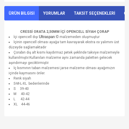
ÜRÜN BİLGİSİ
YORUMLAR
TAKSİT SEÇENEKLERİ
ÖN
CRESSİ ORATA 2,50MM İÇİ OPENCELL
SİYAH
ÇORAP
Ultraspan ©
İçi opencell dışı
malzemeden oluşmuştur
İçinin opencell olması ayağa tam kavrayarak ekstra ısı yalımını üst
düzeyde sağlamaktadır
Çorabın dış alt kısmı kaydırmaz petek şeklinde takviye malzemeyle
kullanılmıştır.Kullanılan malzeme aynı zamanda paletten gelecek
aşındırmayı geciktirmiştir.
İç kısmının taban malzemesi jarse malzeme olması ayağımızın
içinde kaymasını önler.
Renk siyah
S-M-L-XL bedenlerinde
S 39-40
M 40-42
L 42-44
XL 44-46
Bu ürünün fiyat bilgisi, resim, ürün açıklamalarında ve diğer
konularda yetersiz gördüğünüz noktaları öneri formunu
Bu ürüne ilk yorumu siz yapın!