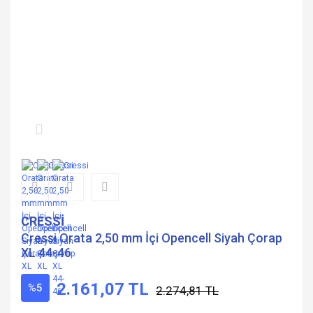
CRESSİ
Cressi Orata 2,50 mm İçi Opencell Siyah Çorap
XL 44-46
2.161,07 TL
%5
2.274,81 TL