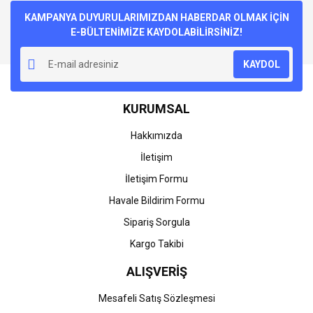
kullanarak tarafımıza iletebilirsiniz.
Görüş ve önerileriniz için teşekkür ederiz.
KAMPANYA DUYURULARIMIZDAN HABERDAR OLMAK İÇİN
E-BÜLTENİMİZE KAYDOLABİLİRSİNİZ!
Yorum Yaz
Ürün resmi kalitesiz, bozuk veya görüntülenemiyor.
KAYDOL
Ürün açıklamasında eksik bilgiler bulunuyor.
Ürün bilgilerinde hatalar bulunuyor.
KURUMSAL
Ürün fiyatı diğer sitelerden daha pahalı.
Bu ürüne benzer farklı alternatifler olmalı.
Hakkımızda
İletişim
İletişim Formu
Havale Bildirim Formu
Gönder
Sipariş Sorgula
Kargo Takibi
ALIŞVERİŞ
Mesafeli Satış Sözleşmesi