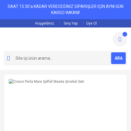
SAAT 15:30'a KADAR VERECEĞİNİZ SİPARİŞLER İÇİN AYNI GÜN
KARGO İMKANI!
Hoşgeldiniz
Giriş Yap
Üye Ol
ARA