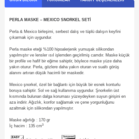
PERLA MASKE – MEXICO SNORKEL SETİ
Perla & Mexico birleşimi, serbest dalış ve tüplü dalışın keyfini
çıkarmak için uygundur.
Perla maske eteği %100 hipoalerjenik yumuşak silikondan
yapılmıştır ve lensler ısıl işlemden geçirilmiş camdır. Maske küçük
bir profile ve hafif bir eğime sahiptir, böylece maske yüze daha
yakın oturur. Perla, gözlere daha yakın oturan ve sualtı görüş
alanını artıran düşük hacimli bir maskedir.
Mexico şnorkel, özel bir bağlantı için büyük bir esnek konturlu
boruya sahiptir. Sol ve sağ kullanıma uygundur. Şnorkelin üst
kısmında bulunan dalga koruması yüzeydeyken suyun girişini en
aza indirir. Ağızlık, konfor sağlamak ve çene yorgunluğunu
azaltmak için silikondan yapılmıştır.
Maske ağırlığı : 170 gr
3
İç hacim : 135 cm