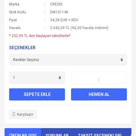
Marka
CRESSİ
Stok Kodu
DM101140
Fiyat
34,28 EUR + KDV
Havale
2.042,09 TL (%5,00 havale indirimi)
* 232,99 TL den başlayan taksitlerle!!
SEÇENEKLER
SEPETE EKLE
HEMEN AL
Karşılaştır
ÜRÜN BİLGİSİ
YORUMLAR
TAKSİT SEÇENEKLERİ
ÖN