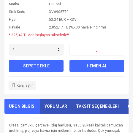
Marka
CRESSİ
Stok Kodu
XVA906770
Fiyat
52,24 EUR + KDV
Havale
2.852,17 TL (%5,00 havale indirimi)
* 325,42 TL den başlayan taksitlerle!!
SEPETE EKLE
HEMEN AL
Karşılaştır
ÜRÜN BİLGİSİ
YORUMLAR
TAKSİT SEÇENEKLERİ
ÖN
Cressi pamuklu çerçeveli plaj havlusu, %100 yüksek kaliteli pamuktan
üretilmiş, plaj veya havuz için mükemmel bir havludur. Çok yumuşak