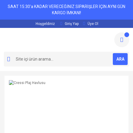
SAAT 15:30'a KADAR VERECEĞİNİZ SİPARİŞLER İÇİN AYNI GÜN
KARGO İMKANI!
Hoşgeldiniz
Giriş Yap
Üye Ol
ARA