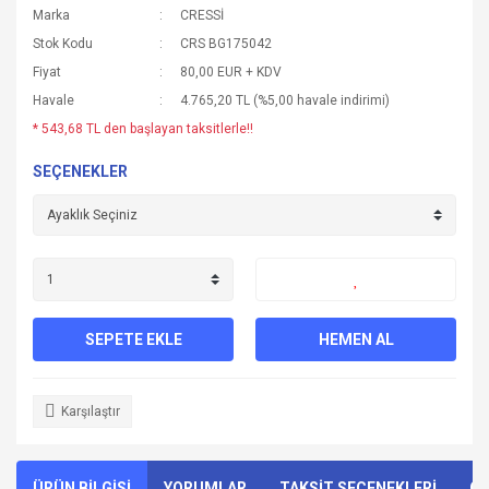
Marka
CRESSİ
Stok Kodu
CRS BG175042
Fiyat
80,00 EUR + KDV
Havale
4.765,20 TL (%5,00 havale indirimi)
* 543,68 TL den başlayan taksitlerle!!
SEÇENEKLER
SEPETE EKLE
HEMEN AL
Karşılaştır
ÜRÜN BİLGİSİ
YORUMLAR
TAKSİT SEÇENEKLERİ
ÖN