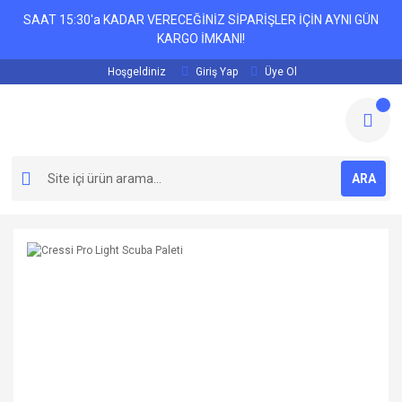
SAAT 15:30'a KADAR VERECEĞİNİZ SİPARİŞLER İÇİN AYNI GÜN
KARGO İMKANI!
Hoşgeldiniz
Giriş Yap
Üye Ol
ARA