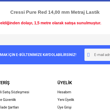
Cressi Pure Red 14,00 mm Metraj Lastik
geldiğinden dolayı, 1,5 metre olarak satışa sunulmuştur.
e diğer konularda yetersiz gördüğünüz noktaları öneri formunu kullanarak tarafımı
Bu ürüne ilk yorumu siz yapın!
r.
K İÇİN E-BÜLTENİMİZE KAYDOLABİLİRSİNİZ!
Yorum Yaz
ERİŞ
ÜYELİK
i Satış Sözleşmesi
Hesabım
 ve Güvenlik
Yeni Üyelik
 İade Şartları
Üye Girişi