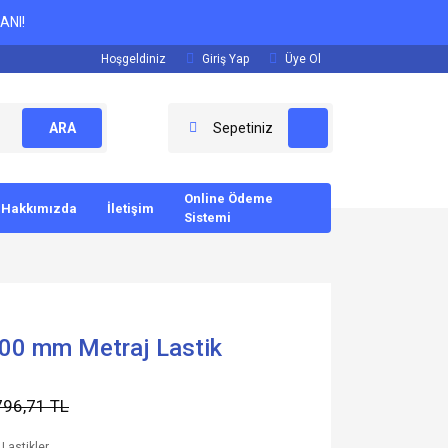
ANI!
Hoşgeldiniz
Giriş Yap
Üye Ol
ARA
Sepetiniz
Online Ödeme
Hakkımızda
İletişim
Sistemi
,00 mm Metraj Lastik
796,71 TL
 Lastikler