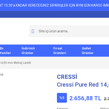
T 15:30'a KADAR VERECEĞİNİZ SİPARİŞLER İÇİN AYNI GÜN KARGO İMK
En
İndirimli
Fırsat
Outlet
Yeniler
Ürünler
Ürünleri
Ürünler
14,00 mm Metraj Lastik
CRESSİ
Cressi Pure Red 14
2.656,88 TL
%5
2.
Kategori
Metraj