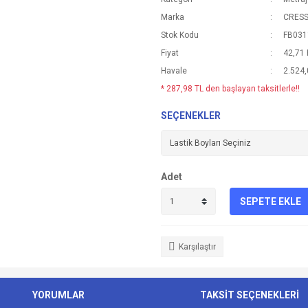
Marka
CRESS
Stok Kodu
FB031
Fiyat
42,71
Havale
2.524,
* 287,98 TL den başlayan taksitlerle!!
SEÇENEKLER
Adet
SEPETE EKLE
Karşılaştır
YORUMLAR
TAKSİT SEÇENEKLERİ