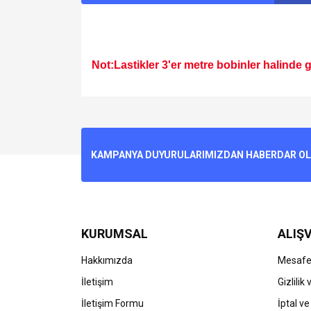
Not:Lastikler 3'er metre bobinler halinde 
Bu ürünün fiyat bilgisi, resim, ürün açıklamalarında v
Görüş ve önerileriniz için teşekkür ederiz.
Ürün resmi kalitesiz, bozuk veya görüntülenemiyo
KAMPANYA DUYURULARIMIZDAN HABERDAR OLMA
Ürün açıklamasında eksik bilgiler bulunuyor.
Ürün bilgilerinde hatalar bulunuyor.
Ürün fiyatı diğer sitelerden daha pahalı.
Bu ürüne benzer farklı alternatifler olmalı.
KURUMSAL
ALIŞV
Hakkımızda
Mesafel
İletişim
Gizlilik
İletişim Formu
İptal ve