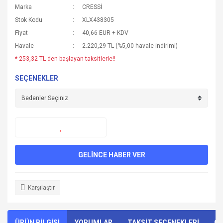
Marka
CRESSİ
Stok Kodu
XLX438305
Fiyat
40,66 EUR + KDV
Havale
2.220,29 TL (%5,00 havale indirimi)
* 253,32 TL den başlayan taksitlerle!!
SEÇENEKLER
GELİNCE HABER VER
Karşılaştır
ÜRÜN BİLGİSİ
YORUMLAR
TAKSİT SEÇENEKLERİ
ÖN