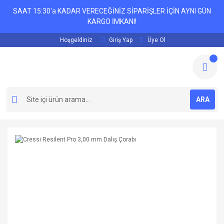
SAAT 15:30'a KADAR VERECEĞİNİZ SİPARİŞLER İÇİN AYNI GÜN
KARGO İMKANI!
Hoşgeldiniz
Giriş Yap
Üye Ol
ARA