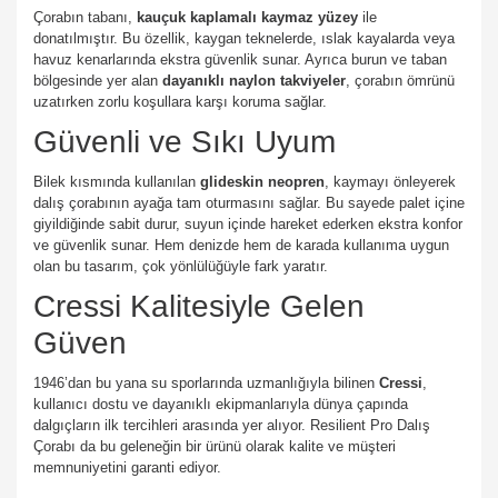
Çorabın tabanı,
kauçuk kaplamalı kaymaz yüzey
ile
donatılmıştır. Bu özellik, kaygan teknelerde, ıslak kayalarda veya
havuz kenarlarında ekstra güvenlik sunar. Ayrıca burun ve taban
bölgesinde yer alan
dayanıklı naylon takviyeler
, çorabın ömrünü
uzatırken zorlu koşullara karşı koruma sağlar.
Güvenli ve Sıkı Uyum
Bilek kısmında kullanılan
glideskin neopren
, kaymayı önleyerek
dalış çorabının ayağa tam oturmasını sağlar. Bu sayede palet içine
giyildiğinde sabit durur, suyun içinde hareket ederken ekstra konfor
ve güvenlik sunar. Hem denizde hem de karada kullanıma uygun
olan bu tasarım, çok yönlülüğüyle fark yaratır.
Cressi Kalitesiyle Gelen
Güven
1946’dan bu yana su sporlarında uzmanlığıyla bilinen
Cressi
,
kullanıcı dostu ve dayanıklı ekipmanlarıyla dünya çapında
dalgıçların ilk tercihleri arasında yer alıyor. Resilient Pro Dalış
Çorabı da bu geleneğin bir ürünü olarak kalite ve müşteri
memnuniyetini garanti ediyor.