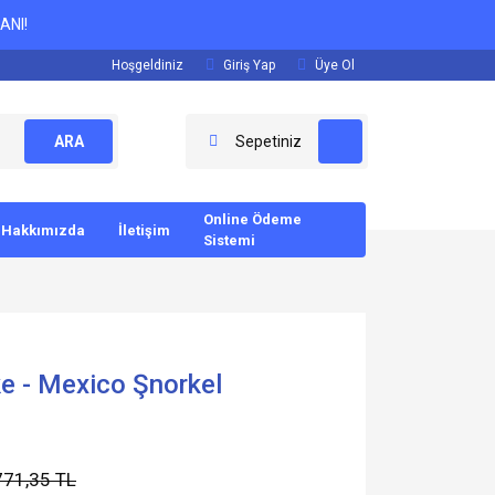
ANI!
Hoşgeldiniz
Giriş Yap
Üye Ol
ARA
Sepetiniz
Online Ödeme
Hakkımızda
İletişim
Sistemi
 - Mexico Şnorkel
771,35 TL