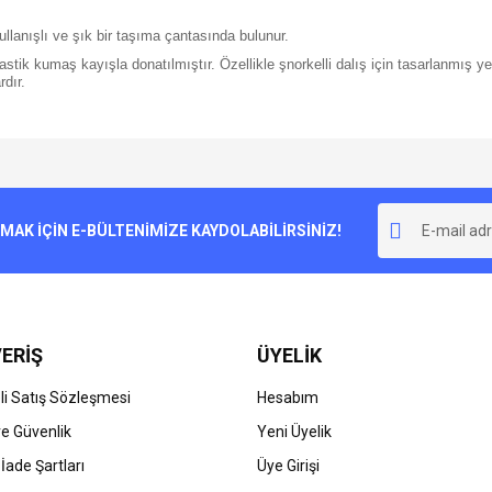
lanışlı ve şık bir taşıma çantasında bulunur.
stik kumaş kayışla donatılmıştır. Özellikle şnorkelli dalış için tasarlanmış ye
rdır.
e diğer konularda yetersiz gördüğünüz noktaları öneri formunu kullanarak tarafımı
Bu ürüne ilk yorumu siz yapın!
r.
K İÇİN E-BÜLTENİMİZE KAYDOLABİLİRSİNİZ!
Yorum Yaz
ERİŞ
ÜYELİK
i Satış Sözleşmesi
Hesabım
 ve Güvenlik
Yeni Üyelik
 İade Şartları
Üye Girişi