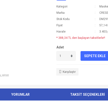
Kategori
Maske
Marka
CRESS
Stok Kodu
DM29
Fiyat
57,14
Havale
3.403,
* 388,34 TL den başlayan taksitlerle!!
Adet
SEPETE EKLE
Karşılaştır
ALARMI
YORUMLAR
TAKSİT SEÇENEKLERİ