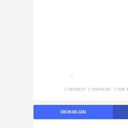
TAVSİYE ET
YORUM YAZ
FİYAT 
ÜRÜN BİLGİSİ