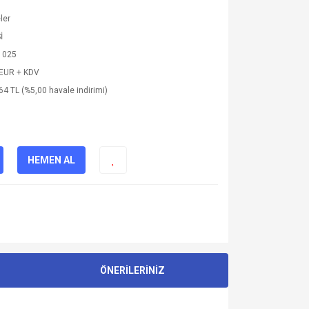
ler
İ
1025
 EUR + KDV
64 TL (%5,00 havale indirimi)
HEMEN AL
ÖNERİLERİNİZ