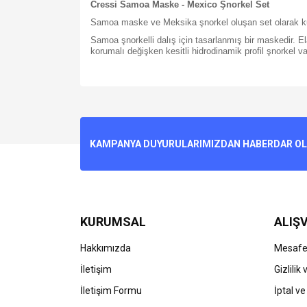
Cressi Samoa Maske - Mexico Şnorkel Set
Samoa maske ve Meksika şnorkel oluşan set olarak kul
Samoa şnorkelli dalış için tasarlanmış bir maskedir. Ela
korumalı değişken kesitli hidrodinamik profil şnorkel va
Bu ürünün fiyat bilgisi, resim, ürün açıklamalarında v
Görüş ve önerileriniz için teşekkür ederiz.
Ürün resmi kalitesiz, bozuk veya görüntülenemiyo
KAMPANYA DUYURULARIMIZDAN HABERDAR OLMA
Ürün açıklamasında eksik bilgiler bulunuyor.
Ürün bilgilerinde hatalar bulunuyor.
Ürün fiyatı diğer sitelerden daha pahalı.
Bu ürüne benzer farklı alternatifler olmalı.
KURUMSAL
ALIŞV
Hakkımızda
Mesafel
İletişim
Gizlilik
İletişim Formu
İptal ve