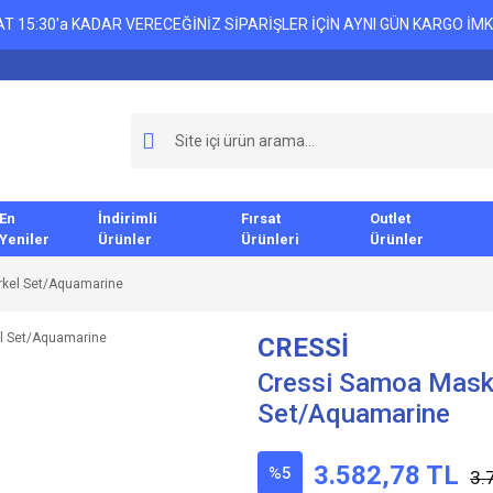
T 15:30'a KADAR VERECEĞİNİZ SİPARİŞLER İÇİN AYNI GÜN KARGO İMK
En
İndirimli
Fırsat
Outlet
Yeniler
Ürünler
Ürünleri
Ürünler
rkel Set/Aquamarine
CRESSİ
Cressi Samoa Maske
Set/Aquamarine
3.582,78 TL
%5
3.