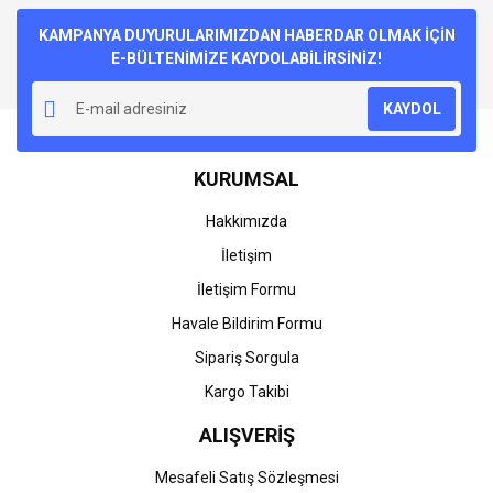
Bu ürüne ilk yorumu siz yapın!
kullanarak tarafımıza iletebilirsiniz.
Görüş ve önerileriniz için teşekkür ederiz.
KAMPANYA DUYURULARIMIZDAN HABERDAR OLMAK İÇİN
E-BÜLTENİMİZE KAYDOLABİLİRSİNİZ!
Yorum Yaz
Ürün resmi kalitesiz, bozuk veya görüntülenemiyor.
KAYDOL
Ürün açıklamasında eksik bilgiler bulunuyor.
Ürün bilgilerinde hatalar bulunuyor.
KURUMSAL
Ürün fiyatı diğer sitelerden daha pahalı.
Bu ürüne benzer farklı alternatifler olmalı.
Hakkımızda
İletişim
İletişim Formu
Havale Bildirim Formu
Gönder
Sipariş Sorgula
Kargo Takibi
ALIŞVERİŞ
Mesafeli Satış Sözleşmesi