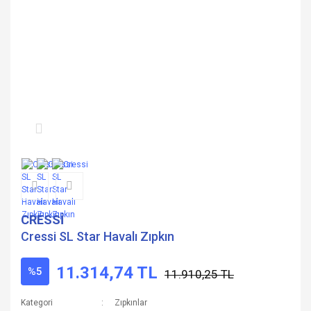
CRESSİ
Cressi SL Star Havalı Zıpkın
11.314,74 TL
%5
11.910,25 TL
Kategori
Zıpkınlar