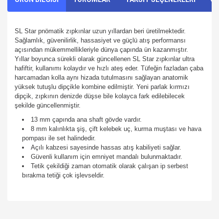
SL Star pnömatik zıpkınlar uzun yıllardan beri üretilmektedir.
Sağlamlık, güvenilirlik, hassasiyet ve güçlü atış performansı
açısından mükemmellikleriyle dünya çapında ün kazanmıştır.
Yıllar boyunca sürekli olarak güncellenen SL Star zıpkınlar ultra
hafiftir, kullanımı kolaydır ve hızlı ateş eder. Tüfeğin fazladan çaba
harcamadan kolla aynı hizada tutulmasını sağlayan anatomik
yüksek tutuşlu dipçikle kombine edilmiştir. Yeni parlak kırmızı
dipçik, zıpkının denizde düşse bile kolayca fark edilebilecek
şekilde güncellenmiştir.
13 mm çapında ana shaft gövde vardır.
8 mm kalınlıkta şiş, çift kelebek uç, kurma muştası ve hava
pompası ile set halindedir.
Açılı kabzesi sayesinde hassas atış kabiliyeti sağlar.
Güvenli kullanım için emniyet mandalı bulunmaktadır.
Tetik çekildiği zaman otomatik olarak çalışan ip serbest
bırakma tetiği çok işlevseldir.
Bu ürünün fiyat bilgisi, resim, ürün açıklamalarında ve diğer
konularda yetersiz gördüğünüz noktaları öneri formunu