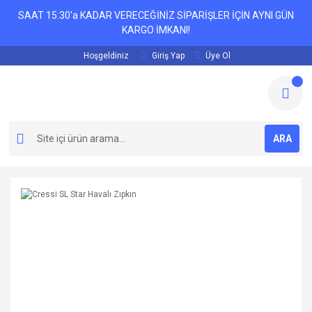
SAAT 15:30'a KADAR VERECEĞİNİZ SİPARİŞLER İÇİN AYNI GÜN
KARGO İMKANI!
Hoşgeldiniz
Giriş Yap
Üye Ol
ARA