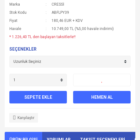
Marka
CRESSİ
Stok Kodu
ABFLPY39
Fiyat
180,46 EUR + KDV
Havale
10.749,00 TL (%5,00 havale indirimi)
* 1.226,40 TL den başlayan taksitlerle!!
SEÇENEKLER
SEPETE EKLE
HEMEN AL
Karşılaştır
ÜRÜN BİLGİSİ
YORUMLAR
TAKSİT SEÇENEKLERİ
ÖN