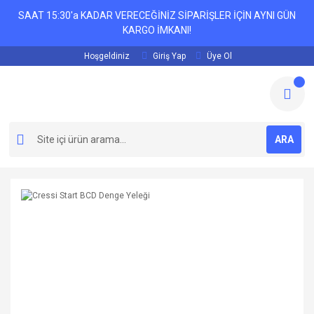
SAAT 15:30'a KADAR VERECEĞİNİZ SİPARİŞLER İÇİN AYNI GÜN
KARGO İMKANI!
Hoşgeldiniz
Giriş Yap
Üye Ol
ARA