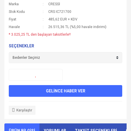
Marka
CRESSİ
Stok Kodu
CRS IC721700
Fiyat
485,62 EUR + KDV
Havale
26.515,36 TL (%5,00 havale indirimi)
* 3.025,25 TL den başlayan taksitlerle!!
SEÇENEKLER
GELİNCE HABER VER
Karşılaştır
ÜRÜN BİLGİSİ
YORUMLAR
TAKSİT SEÇENEKLERİ
ÖN