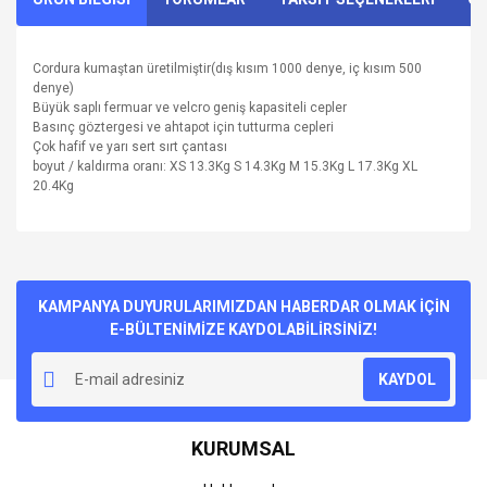
Cordura kumaştan üretilmiştir(dış kısım 1000 denye, iç kısım 500
denye)
Büyük saplı fermuar ve velcro geniş kapasiteli cepler
Basınç göztergesi ve ahtapot için tutturma cepleri
Çok hafif ve yarı sert sırt çantası
boyut / kaldırma oranı: XS 13.3Kg S 14.3Kg M 15.3Kg L 17.3Kg XL
20.4Kg
Bu ürünün fiyat bilgisi, resim, ürün açıklamalarında ve diğer
konularda yetersiz gördüğünüz noktaları öneri formunu
Bu ürüne ilk yorumu siz yapın!
kullanarak tarafımıza iletebilirsiniz.
Görüş ve önerileriniz için teşekkür ederiz.
KAMPANYA DUYURULARIMIZDAN HABERDAR OLMAK İÇİN
E-BÜLTENİMİZE KAYDOLABİLİRSİNİZ!
Yorum Yaz
Ürün resmi kalitesiz, bozuk veya görüntülenemiyor.
KAYDOL
Ürün açıklamasında eksik bilgiler bulunuyor.
Ürün bilgilerinde hatalar bulunuyor.
KURUMSAL
Ürün fiyatı diğer sitelerden daha pahalı.
Bu ürüne benzer farklı alternatifler olmalı.