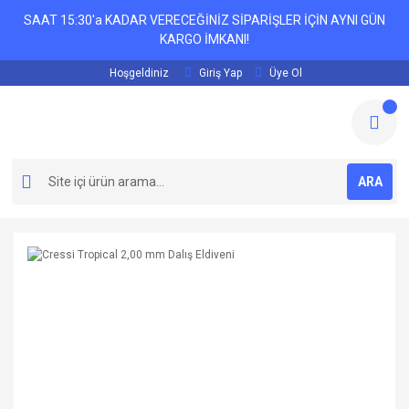
SAAT 15:30'a KADAR VERECEĞİNİZ SİPARİŞLER İÇİN AYNI GÜN
KARGO İMKANI!
Hoşgeldiniz
Giriş Yap
Üye Ol
ARA