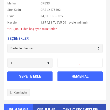
Marka
CRESSİ
Stok Kodu
CRS LX475302
Fiyat
34,33 EUR + KDV
Havale
1.874,31 TL (%5,00 havale indirimi)
* 213,85 TL den başlayan taksitlerle!!
SEÇENEKLER
SEPETE EKLE
HEMEN AL
Karşılaştır
ÜRÜN BİLGİSİ
YORUMLAR
TAKSİT SEÇENEKLERİ
ÖN