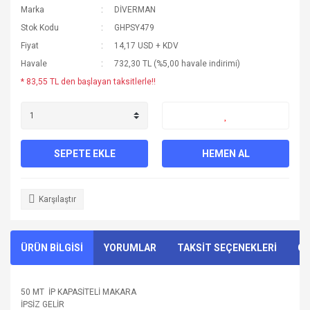
Marka
DİVERMAN
Stok Kodu
GHPSY479
Fiyat
14,17 USD + KDV
Havale
732,30 TL (%5,00 havale indirimi)
* 83,55 TL den başlayan taksitlerle!!
SEPETE EKLE
HEMEN AL
Karşılaştır
ÜRÜN BİLGİSİ
YORUMLAR
TAKSİT SEÇENEKLERİ
ÖN
50 MT İP KAPASİTELİ MAKARA
İPSİZ GELİR