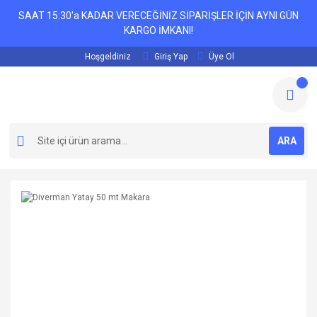
SAAT 15:30'a KADAR VERECEĞİNİZ SİPARİŞLER İÇİN AYNI GÜN
KARGO İMKANI!
Hoşgeldiniz
Giriş Yap
Üye Ol
ARA