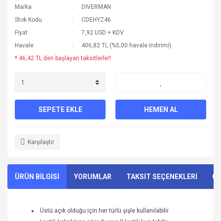
Marka
DİVERMAN
Stok Kodu
CDEHYZ46
Fiyat
7,92 USD + KDV
Havale
406,82 TL (%5,00 havale indirimi)
* 46,42 TL den başlayan taksitlerle!!
SEPETE EKLE
HEMEN AL
Karşılaştır
ÜRÜN BİLGİSİ
YORUMLAR
TAKSİT SEÇENEKLERİ
ÖN
Üstü açık olduğu için her türlü şişle kullanılabilir