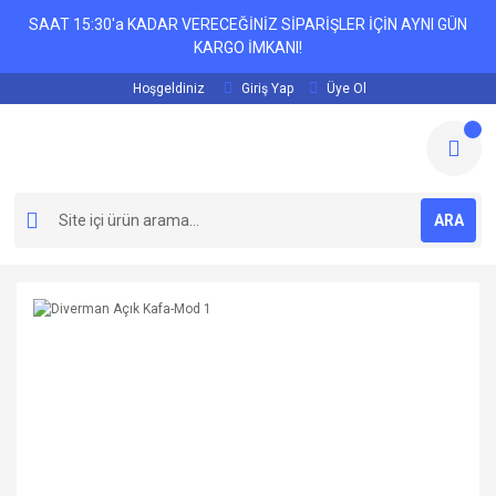
SAAT 15:30'a KADAR VERECEĞİNİZ SİPARİŞLER İÇİN AYNI GÜN
KARGO İMKANI!
Hoşgeldiniz
Giriş Yap
Üye Ol
ARA