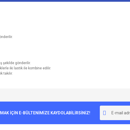
nderilir.
 şekilde gönderilir.
rle iki lastik ile kombine edilir.
takılır.
e diğer konularda yetersiz gördüğünüz noktaları öneri formunu kullanarak tarafımı
Bu ürüne ilk yorumu siz yapın!
r.
K İÇİN E-BÜLTENİMİZE KAYDOLABİLİRSİNİZ!
Yorum Yaz