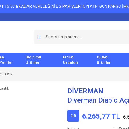
T 15:30'a KADAR VERECEĞİNİZ SİPARİŞLER İÇİN AYNI GÜN KARGO İMK
En
İndirimli
Fırsat
Outlet
Yeniler
Ürünler
Ürünleri
Ürünler
t Lastik
DİVERMAN
Diverman Diablo Açı
6.265,77 TL
%5
6.
Kategori
Zıpkın