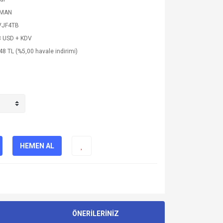
RMAN
VJF4TB
3 USD + KDV
48 TL (%5,00 havale indirimi)
HEMEN AL
ÖNERİLERİNİZ