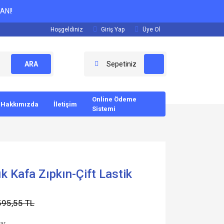
ANI!
Hoşgeldiniz
Giriş Yap
Üye Ol
ARA
Sepetiniz
Online Ödeme
Hakkımızda
İletişim
Sistemi
k Kafa Zıpkın-Çift Lastik
595,55 TL
lar