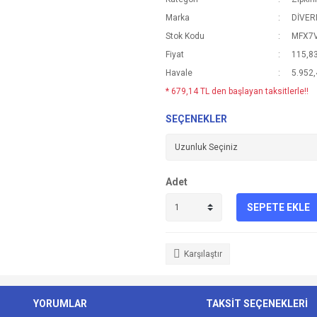
Marka
DİVE
Stok Kodu
MFX7
Fiyat
115,8
Havale
5.952,
* 679,14 TL den başlayan taksitlerle!!
SEÇENEKLER
Adet
SEPETE EKLE
Karşılaştır
YORUMLAR
TAKSİT SEÇENEKLERİ