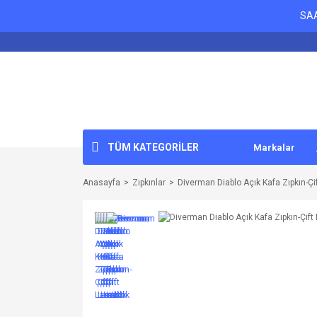
SAA
TÜM KATEGORİLER
Markalar
Anasayfa
Zıpkınlar
Diverman Diablo Açık Kafa Zıpkın-Çif