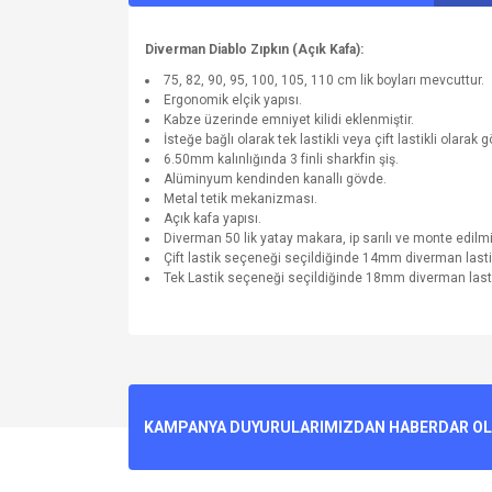
Diverman Diablo Zıpkın (Açık Kafa)
:
75, 82, 90, 95, 100, 105, 110 cm lik boyları mevcuttur.
Ergonomik elçik yapısı.
Kabze üzerinde emniyet kilidi eklenmiştir.
İsteğe bağlı olarak tek lastikli veya çift lastikli olarak gö
6.50mm kalınlığında 3 finli sharkfin şiş.
Alüminyum kendinden kanallı gövde.
Metal tetik mekanizması.
Açık kafa yapısı.
Diverman 50 lik yatay makara, ip sarılı ve monte edilmiş
Çift lastik seçeneği seçildiğinde 14mm diverman lastikle
Tek Lastik seçeneği seçildiğinde 18mm diverman lastik 
Bu ürünün fiyat bilgisi, resim, ürün açıklamalarında v
Görüş ve önerileriniz için teşekkür ederiz.
Ürün resmi kalitesiz, bozuk veya görüntülenemiyo
KAMPANYA DUYURULARIMIZDAN HABERDAR OLMA
Ürün açıklamasında eksik bilgiler bulunuyor.
Ürün bilgilerinde hatalar bulunuyor.