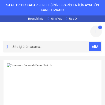
SAAT 15:30'a KADAR VERECEĞİNİZ SİPARİŞLER İÇİN AYNI GÜN
KARGO İMKANI!
Hoşgeldiniz
Giriş Yap
Üye Ol
ARA