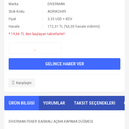
Marka
DİVERMAN
Stok Kodu
AQRW2689
Fiyat
3,33 USD + KDV
Havale
172,31 TL (%5,00 havale indirimi)
* 19,66 TL den başlayan taksitlerle!!
GELİNCE HABER VER
Karşılaştır
ÜRÜN BİLGİSİ
YORUMLAR
TAKSİT SEÇENEKLERİ
ÖN
DİVERMAN FENER BASMALI AÇMA KAPAMA DÜĞMESİ