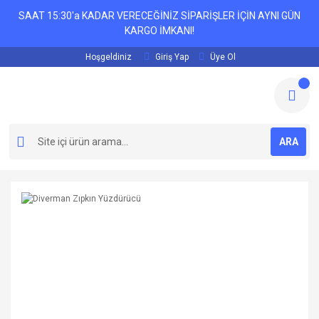
SAAT 15:30'a KADAR VERECEĞİNİZ SİPARİŞLER İÇİN AYNI GÜN
KARGO İMKANI!
Hoşgeldiniz
Giriş Yap
Üye Ol
ARA