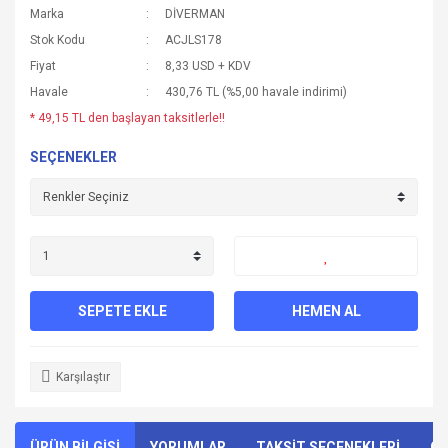
Marka
DİVERMAN
Stok Kodu
ACJLS178
Fiyat
8,33 USD + KDV
Havale
430,76 TL (%5,00 havale indirimi)
* 49,15 TL den başlayan taksitlerle!!
SEÇENEKLER
SEPETE EKLE
HEMEN AL
Karşılaştır
ÜRÜN BİLGİSİ
YORUMLAR
TAKSİT SEÇENEKLERİ
ÖN