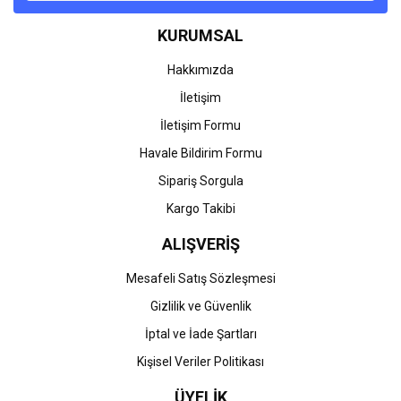
Ürün bilgilerinde hatalar bulunuyor.
KURUMSAL
Ürün fiyatı diğer sitelerden daha pahalı.
Bu ürüne benzer farklı alternatifler olmalı.
Hakkımızda
İletişim
İletişim Formu
Havale Bildirim Formu
Gönder
Sipariş Sorgula
Kargo Takibi
ALIŞVERİŞ
Mesafeli Satış Sözleşmesi
Gizlilik ve Güvenlik
İptal ve İade Şartları
Kişisel Veriler Politikası
ÜYELİK