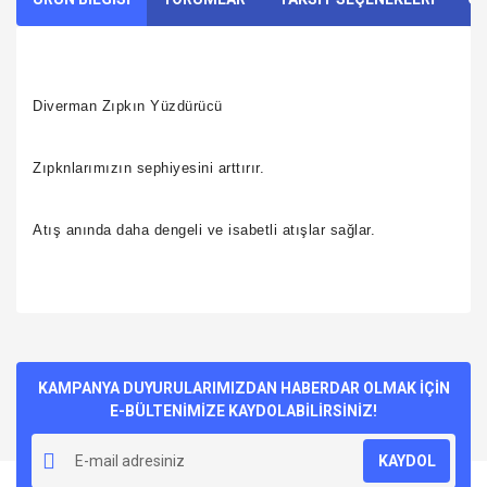
Diverman Zıpkın Yüzdürücü
Zıpknlarımızın sephiyesini arttırır.
Atış anında daha dengeli ve isabetli atışlar sağlar.
Bu ürünün fiyat bilgisi, resim, ürün açıklamalarında ve diğer
konularda yetersiz gördüğünüz noktaları öneri formunu
Bu ürüne ilk yorumu siz yapın!
kullanarak tarafımıza iletebilirsiniz.
Görüş ve önerileriniz için teşekkür ederiz.
KAMPANYA DUYURULARIMIZDAN HABERDAR OLMAK İÇİN
E-BÜLTENİMİZE KAYDOLABİLİRSİNİZ!
Yorum Yaz
Ürün resmi kalitesiz, bozuk veya görüntülenemiyor.
KAYDOL
Ürün açıklamasında eksik bilgiler bulunuyor.