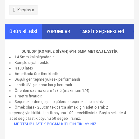
Karşılaştır
ÜRÜN BİLGİSİ
YORUMLAR
TAKSİT SEÇENEKLERİ
ÖN
DUNLOP (KOMPLE SİYAH) Ø14.5MM METRAJ LASTİK
14.5mm kalınlığındadır
Komple siyah renkte
%100 latex
Amerikada üretilmektedir
Düşük geri tepme yüksek performanslı
Lastik UV ışınlarına karşı korumalı
Önerilen uzama oranı 1/3.5 (maximum 1/4)
1 metre fiyatıdır.
Seçeneklerden çeşitli ölçülerde seçerek alabilirsiniz.
Örnek olarak 200cm tek parça almak için adet olarak 2
seçeneğiyle birlikte lastik boyunu 100 seçebilirsiniz. Başka şekilde 4
adet seçip lastik boyunu 50 seçebilirsiniz.
MERTSUB LASTİK BOĞMA KİTİ İÇİN TIKLAYINIZ