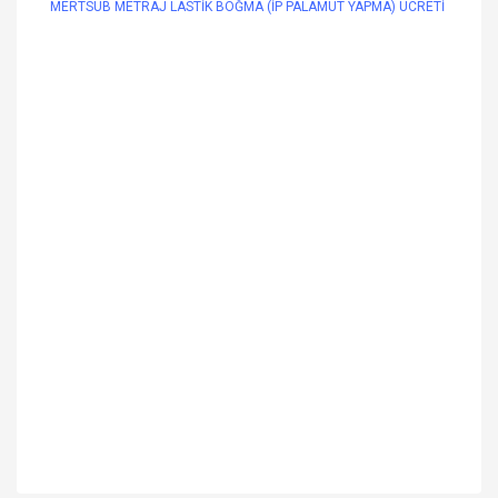
MERTSUB METRAJ LASTİK BOĞMA (İP PALAMUT YAPMA) ÜCRETİ