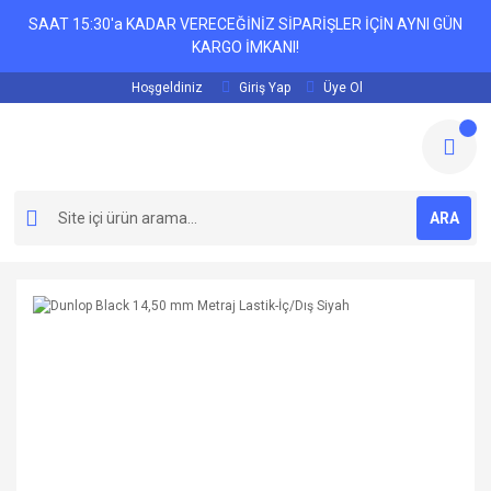
SAAT 15:30'a KADAR VERECEĞİNİZ SİPARİŞLER İÇİN AYNI GÜN
KARGO İMKANI!
Hoşgeldiniz
Giriş Yap
Üye Ol
ARA