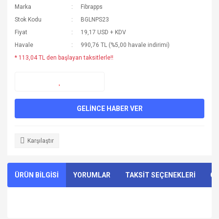
Marka
Fibrapps
Stok Kodu
BGLNPS23
Fiyat
19,17 USD + KDV
Havale
990,76 TL (%5,00 havale indirimi)
* 113,04 TL den başlayan taksitlerle!!
GELİNCE HABER VER
Karşılaştır
ÜRÜN BİLGİSİ
YORUMLAR
TAKSİT SEÇENEKLERİ
ÖN