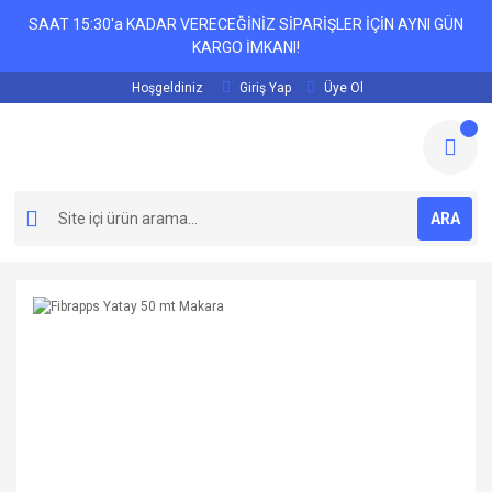
SAAT 15:30'a KADAR VERECEĞİNİZ SİPARİŞLER İÇİN AYNI GÜN
KARGO İMKANI!
Hoşgeldiniz
Giriş Yap
Üye Ol
ARA