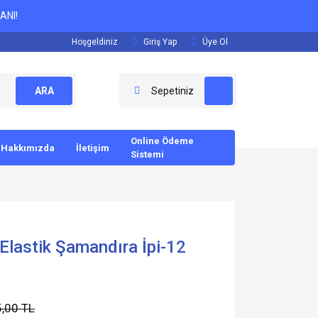
ANI!
Hoşgeldiniz
Giriş Yap
Üye Ol
ARA
Sepetiniz
Online Ödeme
Hakkımızda
İletişim
Sistemi
Elastik Şamandıra İpi-12
,00 TL