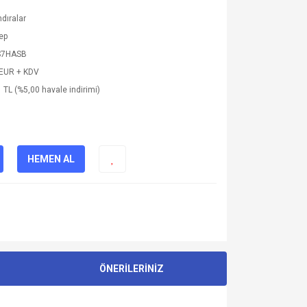
dıralar
ep
S7HASB
 EUR + KDV
 TL (%5,00 havale indirimi)
HEMEN AL
ÖNERİLERİNİZ