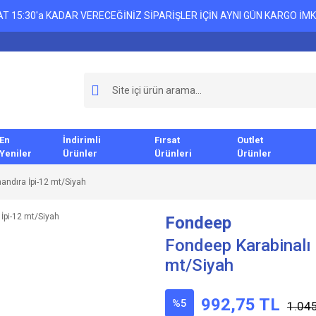
T 15:30'a KADAR VERECEĞİNİZ SİPARİŞLER İÇİN AYNI GÜN KARGO İMK
En
İndirimli
Fırsat
Outlet
Yeniler
Ürünler
Ürünleri
Ürünler
andıra İpi-12 mt/Siyah
Fondeep
Fondeep Karabinalı 
mt/Siyah
992,75 TL
%5
1.045