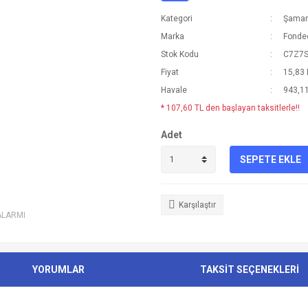
Kategori
Şaman
Marka
Fonde
Stok Kodu
C7Z7
Fiyat
15,83
Havale
943,11
* 107,60 TL den başlayan taksitlerle!!
Adet
SEPETE EKLE
Karşılaştır
ALARMI
YORUMLAR
TAKSİT SEÇENEKLERİ