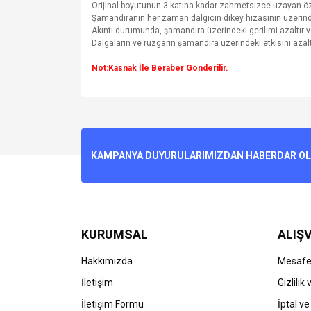
Orijinal boyutunun 3 katına kadar zahmetsizce uzayan öz
Şamandıranın her zaman dalgıcın dikey hizasının üzerind
Akıntı durumunda, şamandıra üzerindeki gerilimi azaltır ve
Dalgaların ve rüzgarın şamandıra üzerindeki etkisini azalt
Not:Kasnak İle Beraber Gönderilir.
Bu ürünün fiyat bilgisi, resim, ürün açıklamalarında v
Görüş ve önerileriniz için teşekkür ederiz.
Ürün resmi kalitesiz, bozuk veya görüntülenemiyo
KAMPANYA DUYURULARIMIZDAN HABERDAR OLMA
Ürün açıklamasında eksik bilgiler bulunuyor.
Ürün bilgilerinde hatalar bulunuyor.
Ürün fiyatı diğer sitelerden daha pahalı.
Bu ürüne benzer farklı alternatifler olmalı.
KURUMSAL
ALIŞV
Hakkımızda
Mesafel
İletişim
Gizlilik
İletişim Formu
İptal ve