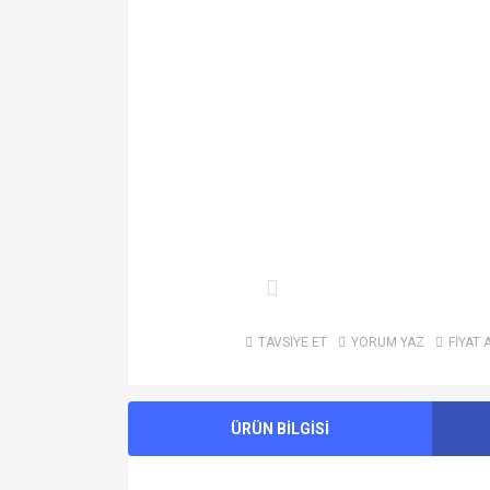
TAVSİYE ET
YORUM YAZ
FİYAT 
ÜRÜN BİLGİSİ