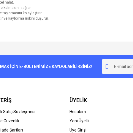
el halat.
e kalmasını sağlar.
 taşınmasını kolaylaştırır.
ır ve kaybolma riskini düşürür.
e diğer konularda yetersiz gördüğünüz noktaları öneri formunu kullanarak tarafımı
Bu ürüne ilk yorumu siz yapın!
r.
K İÇİN E-BÜLTENİMİZE KAYDOLABİLİRSİNİZ!
Yorum Yaz
ERİŞ
ÜYELİK
i Satış Sözleşmesi
Hesabım
 ve Güvenlik
Yeni Üyelik
 İade Şartları
Üye Girişi