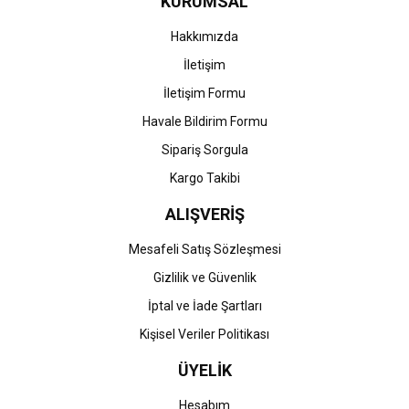
KURUMSAL
Ürün fiyatı diğer sitelerden daha pahalı.
Bu ürüne benzer farklı alternatifler olmalı.
Hakkımızda
İletişim
İletişim Formu
Havale Bildirim Formu
Gönder
Sipariş Sorgula
Kargo Takibi
ALIŞVERİŞ
Mesafeli Satış Sözleşmesi
Gizlilik ve Güvenlik
İptal ve İade Şartları
Kişisel Veriler Politikası
ÜYELİK
Hesabım