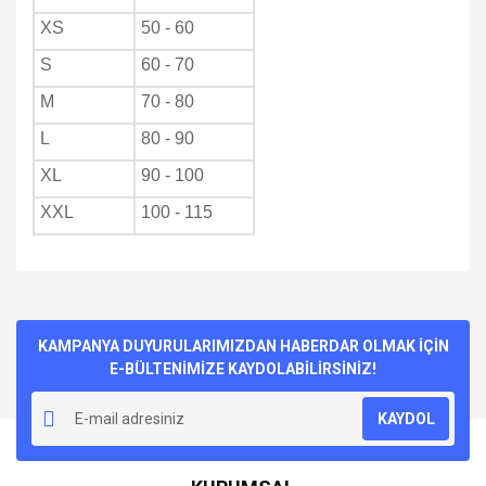
XS
50 - 60
S
60 - 70
M
70 - 80
L
80 - 90
XL
90 - 100
XXL
100 - 115
Bu ürünün fiyat bilgisi, resim, ürün açıklamalarında ve diğer
konularda yetersiz gördüğünüz noktaları öneri formunu
Bu ürüne ilk yorumu siz yapın!
kullanarak tarafımıza iletebilirsiniz.
Görüş ve önerileriniz için teşekkür ederiz.
KAMPANYA DUYURULARIMIZDAN HABERDAR OLMAK İÇİN
E-BÜLTENİMİZE KAYDOLABİLİRSİNİZ!
Yorum Yaz
Ürün resmi kalitesiz, bozuk veya görüntülenemiyor.
KAYDOL
Ürün açıklamasında eksik bilgiler bulunuyor.
Ürün bilgilerinde hatalar bulunuyor.