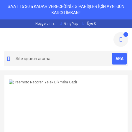
SAAT 15:30'a KADAR VERECEĞİNİZ SİPARİŞLER İÇİN AYNI GÜN
KARGO İMKANI!
Hoşgeldiniz
Giriş Yap
Üye Ol
ARA