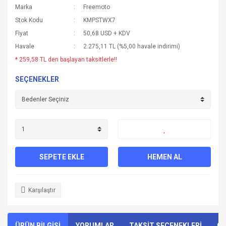
Marka
Freemoto
Stok Kodu
KMPSTWX7
Fiyat
50,68 USD + KDV
Havale
2.275,11 TL (%5,00 havale indirimi)
* 259,58 TL den başlayan taksitlerle!!
SEÇENEKLER
SEPETE EKLE
HEMEN AL
Karşılaştır
ÜRÜN BİLGİSİ
YORUMLAR
TAKSİT SEÇENEKLERİ
ÖN