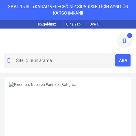
SAAT 15:30'a KADAR VERECEĞİNİZ SİPARİŞLER İÇİN AYNI GÜN
KARGO İMKANI!
Hoşgeldiniz
Giriş Yap
Üye Ol
ARA