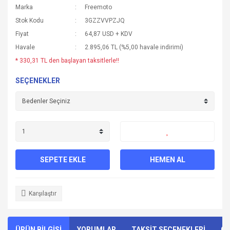
Marka
Freemoto
Stok Kodu
3GZZVVPZJQ
Fiyat
64,87 USD + KDV
Havale
2.895,06 TL (%5,00 havale indirimi)
* 330,31 TL den başlayan taksitlerle!!
SEÇENEKLER
SEPETE EKLE
HEMEN AL
Karşılaştır
ÜRÜN BİLGİSİ
YORUMLAR
TAKSİT SEÇENEKLERİ
ÖN