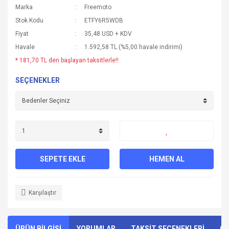
Marka
Freemoto
Stok Kodu
ETFY6R5WDB
Fiyat
35,48 USD + KDV
Havale
1.592,58 TL (%5,00 havale indirimi)
* 181,70 TL den başlayan taksitlerle!!
SEÇENEKLER
SEPETE EKLE
HEMEN AL
Karşılaştır
ÜRÜN BİLGİSİ
YORUMLAR
TAKSİT SEÇENEKLERİ
ÖN