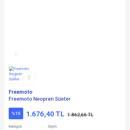
Freemoto
Freemoto Neopren Süeter
1.676,40 TL
%10
1.862,66 TL
Kategori
Giyim