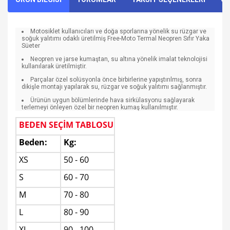
Motosiklet kullanıcıları ve doğa sporlarına yönelik su rüzgar ve
soğuk yalıtımı odaklı üretilmiş Free-Moto Termal Neopren Sıfır Yaka
Süeter
Neopren ve jarse kumaştan, su altına yönelik imalat teknolojisi
kullanılarak üretilmiştir.
Parçalar özel solüsyonla önce birbirlerine yapıştırılmış, sonra
dikişle montajı yapılarak su, rüzgar ve soğuk yalıtımı sağlanmıştır.
Ürünün uygun bölümlerinde hava sirkülasyonu sağlayarak
terlemeyi önleyen özel bir neopren kumaş kullanılmıştır.
BEDEN SEÇİM TABLOSU
Beden:
Kg:
XS
50 - 60
S
60 - 70
M
70 - 80
L
80 - 90
XL
90 - 100