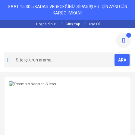
SAAT 15:30'a KADAR VERECEĞİNİZ SİPARİŞLER İÇİN AYNI GÜN
KARGO İMKANI!
Hoşgeldiniz
Giriş Yap
Üye Ol
ARA