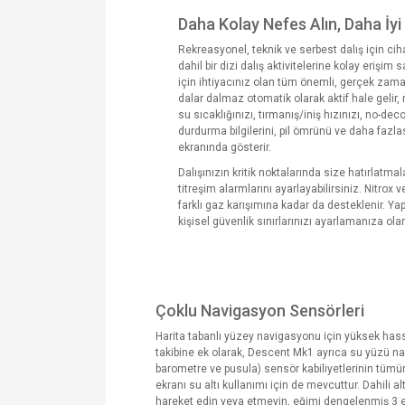
Daha Kolay Nefes Alın, Daha İyi 
Rekreasyonel, teknik ve serbest dalış için cih
dahil bir dizi dalış aktivitelerine kolay erişim
için ihtiyacınız olan tüm önemli, gerçek zaman
dalar dalmaz otomatik olarak aktif hale gelir, 
su sıcaklığınızı, tırmanış/iniş hızınızı, no-de
durdurma bilgilerini, pil ömrünü ve daha fazla
ekranında gösterir.
Dalışınızın kritik noktalarında size hatırlatma
titreşim alarmlarını ayarlayabilirsiniz. Nitrox 
farklı gaz karışımına kadar da desteklenir. Yapı
kişisel güvenlik sınırlarınızı ayarlamanıza ola
Çoklu Navigasyon Sensörleri
Harita tabanlı yüzey navigasyonu için yüksek ha
takibine ek olarak, Descent Mk1 ayrıca su yüzü na
barometre ve pusula) sensör kabiliyetlerinin tüm
ekranı su altı kullanımı için de mevcuttur. Dahili 
hareket edin veya etmeyin, eğimi dengelenmiş 3 