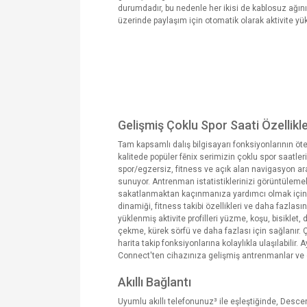
durumdadır, bu nedenle her ikisi de kablosuz ağı
üzerinde paylaşım için otomatik olarak aktivite yü
Gelişmiş Çoklu Spor Saati Özellikle
Tam kapsamlı dalış bilgisayarı fonksiyonlarının ö
kalitede popüler fēnix serimizin çoklu spor saatleri
spor/egzersiz, fitness ve açık alan navigasyon araç
sunuyor. Antrenman istatistiklerinizi görüntüleme
sakatlanmaktan kaçınmanıza yardımcı olmak için bi
dinamiği, fitness takibi özellikleri ve daha fazlas
yüklenmiş aktivite profilleri yüzme, koşu, bisiklet,
çekme, kürek sörfü ve daha fazlası için sağlanır.
harita takip fonksiyonlarına kolaylıkla ulaşılabilir
Connect'ten cihazınıza gelişmiş antrenmanlar ve egz
Akıllı Bağlantı
Uyumlu akıllı telefonunuz³ ile eşleştiğinde, Desce