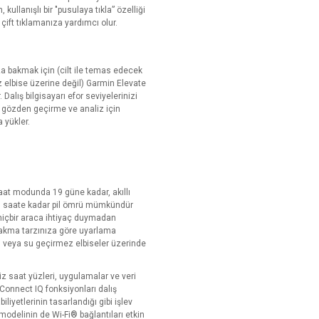
kullanışlı bir "pusulaya tıkla” özelliği
ift tıklamanıza yardımcı olur.
za bakmak için (cilt ile temas edecek
z elbise üzerine değil) Garmin Elevate
. Dalış bilgisayarı efor seviyelerinizi
ası gözden geçirme ve analiz için
 yükler.
aat modunda 19 güne kadar, akıllı
 saate kadar pil ömrü mümkündür
ı hiçbir araca ihtiyaç duymadan
 takma tarzınıza göre uyarlama
eri veya su geçirmez elbiseler üzerinde
 saat yüzleri, uygulamalar ve veri
in Connect IQ fonksiyonları dalış
liyetlerinin tasarlandığı gibi işlev
modelinin de Wi-Fi® bağlantıları etkin