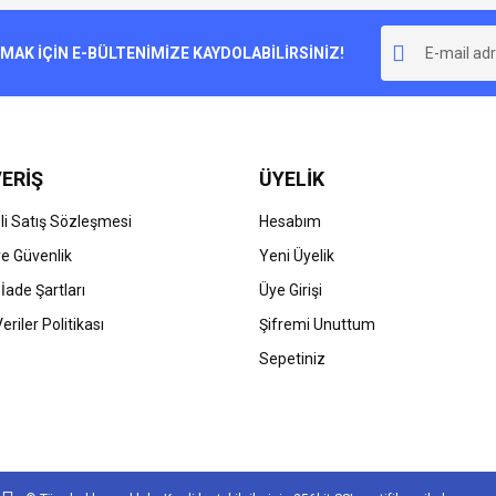
Bu ürüne ilk yorumu siz yapın!
r.
K İÇİN E-BÜLTENİMİZE KAYDOLABİLİRSİNİZ!
Yorum Yaz
ERİŞ
ÜYELİK
i Satış Sözleşmesi
Hesabım
 ve Güvenlik
Yeni Üyelik
 İade Şartları
Üye Girişi
Gönder
Veriler Politikası
Şifremi Unuttum
Sepetiniz