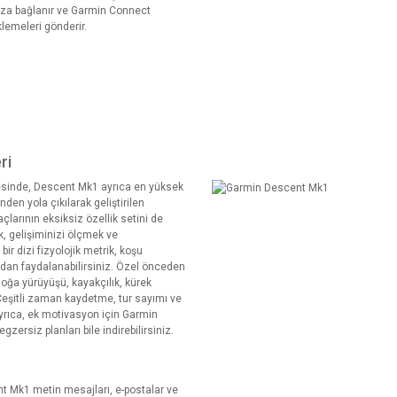
nıza bağlanır ve Garmin Connect
klemeleri gönderir.
ri
tesinde, Descent Mk1 ayrıca en yüksek
nden yola çıkılarak geliştirilen
larının eksiksiz özellik setini de
k, gelişiminizi ölçmek ve
r dizi fizyolojik metrik, koşu
ından faydalanabilirsiniz. Özel önceden
 doğa yürüyüşü, kayakçılık, kürek
 Çeşitli zaman kaydetme, tur sayımı ve
. Ayrıca, ek motivasyon için Garmin
ersiz planları bile indirebilirsiniz.
nt Mk1 metin mesajları, e-postalar ve