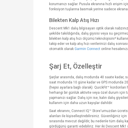
korumanızı sağlar. Pusula ekranına hızlı erişim için, 
fonksiyon tuşlarına basmak yerine sadece ekrana ç
Bilekten Kalp Atış Hızı
Descent Mk1 dalış bilgisayarı optik olarak nabzını
şekilde takıldığında, dalış giysisi veya su geçirme
bilekten kalp atış hızı ölçümü teknolojisini² kullanır
takip eder ve kalp atış hızı verilerinizi dalış sonr
otomatik olarak
Garmin Connect
online hesabınıza
Şarj Et, Özelleştir
Şarjlar arasında, dalış modunda 40 saate kadar, s
saat modunda 10 güne kadar ve GPS modunda 20
(hepsi ayarlara bağlı olarak). QuickFit™ kordonlar
herhangi bir günlük aktivite veya özel durum için
yapmanızı sağlar. Dalış için ise, kalın dalış giysil
kullanım için daha uzun kayışlar dahildir.
Saat ekranını, Connect IQ™ Store'umuzdan ücretsiz
alanları ile kişiselleştirebilirsiniz. Güvenliğiniz iç
sırasında mevcut değildir, bu nedenle tüm dalış kabi
gördüğünü garanti edebiliriz. Her iki Descent Mk1 