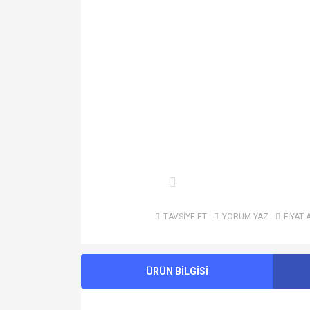
TAVSİYE ET
YORUM YAZ
FİYAT 
ÜRÜN BİLGİSİ