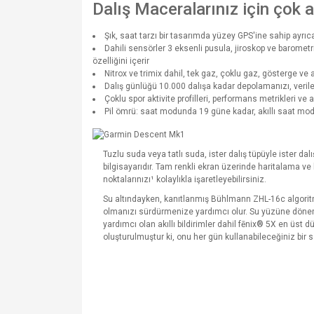
Dalış Maceralarınız için çok 
Şık, saat tarzı bir tasarımda yüzey GPS'ine sahip ayrıcalı
Dahili sensörler 3 eksenli pusula, jiroskop ve barometr
özelliğini içerir
Nitrox ve trimix dahil, tek gaz, çoklu gaz, gösterge ve 
Dalış günlüğü 10.000 dalışa kadar depolamanızı, veril
Çoklu spor aktivite profilleri, performans metrikleri ve a
Pil ömrü: saat modunda 19 güne kadar, akıllı saat m
Tuzlu suda veya tatlı suda, ister dalış tüpüyle ister da
bilgisayarıdır. Tam renkli ekran üzerinde haritalama ve
noktalarınızı¹ kolaylıkla işaretleyebilirsiniz.
Su altındayken, kanıtlanmış Bühlmann ZHL-16c algoritmas
olmanızı sürdürmenize yardımcı olur. Su yüzüne dönerk
yardımcı olan akıllı bildirimler dahil fēnix® 5X en üst 
oluşturulmuştur ki, onu her gün kullanabileceğiniz bir 