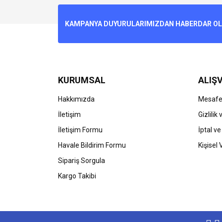
Ürün resmi kalitesiz, bozuk veya görüntülenemiyo
KAMPANYA DUYURULARIMIZDAN HABERDAR OLMA
Ürün açıklamasında eksik bilgiler bulunuyor.
Ürün bilgilerinde hatalar bulunuyor.
Ürün fiyatı diğer sitelerden daha pahalı.
Bu ürüne benzer farklı alternatifler olmalı.
KURUMSAL
ALIŞV
Hakkımızda
Mesafel
İletişim
Gizlilik
İletişim Formu
İptal ve
Havale Bildirim Formu
Kişisel 
Sipariş Sorgula
Kargo Takibi