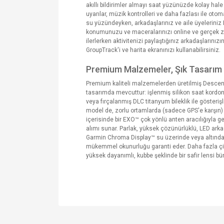
akıllı bildirimler almayı saat yüzünüzde kolay hale
uyarılar, müzik kontrolleri ve daha fazlası ile oto
su yüzündeyken, arkadaşlarınız ve aile üyeleriniz 
konumunuzu ve maceralarınızı online ve gerçek zam
ilerlerken aktivitenizi paylaştığınız arkadaşlarınız
GroupTrack'i ve harita ekranınızı kullanabilirsiniz.
Premium Malzemeler, Şık Tasarım
Premium kaliteli malzemelerden üretilmiş Descent 
tasarımda mevcuttur: işlenmiş silikon saat kordon
veya fırçalanmış DLC titanyum bileklik ile gösterişl
model de, zorlu ortamlarda (sadece GPS'e karşın) d
içerisinde bir EXO™ çok yönlü anten aracılığıyla 
alımı sunar. Parlak, yüksek çözünürlüklü, LED arka
Garmin Chroma Display™ su üzerinde veya altında
mükemmel okunurluğu garanti eder. Daha fazla çizi
yüksek dayanımlı, kubbe şeklinde bir safir lensi bü
Bu ürünün fiyat bilgisi, resim, ürün açıklamalarında v
Görüş ve önerileriniz için teşekkür ederiz.