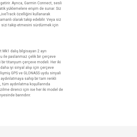
 getirir. Ayrıca, Garmin Connect, sesli
matik yüklemelere erişim de sunar. Siz
LiveTrack özelliğini kullanarak
anlı olarak takip edebilir. Veya siz
ın sizi takip etmesini sürdürmek için
Mk1 dalış bilgisayarı 2 ayrı
u ile paslanmaz çelik bir çerçeve
i bir titanyum çerçeve modeli. Her iki
aha iyi sinyal alışı için çerçeve
gelişmiş GPS ve GLONASS uydu sinyali
 aydınlatmaya sahip bir tam renkli
, tüm aydınlatma koşullarında
lme direnci için ise her iki model de
nyesinde barındırır.
e diğer konularda yetersiz gördüğünüz noktaları öneri formunu kullanarak tarafımı