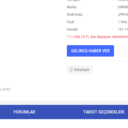
Marka
GARM
Stok Kodu
JPRV
Fiyat
1.968
Havale
101.74
* 11.608,74 TL den başlayan taksitlerle!
GELİNCE HABER VER
Karşılaştır
ALARMI
YORUMLAR
TAKSİT SEÇENEKLERİ