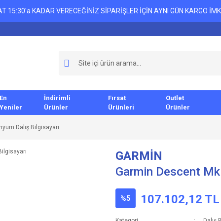
T 15:30'a KADAR VERECEĞİNİZ SİPARİŞLER İÇİN AYNI GÜN KARGO İMK
En
İndirimli
Fırsat
Outlet
Yeniler
Ürünler
Ürünleri
Ürünler
yum Dalış Bilgisayarı
GARMİN
Garmin Descent Mk1
107.102,12 TL
%5
Kategori
Dalış B