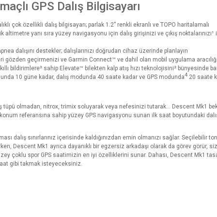
amaçlı GPS Dalış Bilgisayarı
klı çok özellikli dalış bilgisayarı; parlak 1.2” renkli ekranlı ve TOPO haritalamalı
ik altimetre yanı sıra yüzey navigasyonu için dalış girişinizi ve çıkış noktaların
apnea dalışını destekler; dalışlarınızı doğrudan cihaz üzerinde planlayın
eri gözden geçirmenizi ve Garmin Connect™ ve dahil olan mobil uygulama aracılığı
kıllı bildirimlere³ sahip Elevate™ bilekten kalp atış hızı teknolojisini² bünyesinde bar
4
odunda 10 güne kadar, dalış modunda 40 saate kadar ve GPS modunda
20 saate 
lış tüpü olmadan, nitrox, trimix soluyarak veya nefesinizi tutarak... Descent Mk1 bek
 konum referansına sahip yüzey GPS navigasyonu sunan ilk saat boyutundaki dalış bi
ı dalış sınırlarınız içerisinde kaldığınızdan emin olmanızı sağlar. Seçilebilir ton 
en, Descent Mk1 ayrıca dayanıklı bir egzersiz arkadaşı olarak da görev görür, s
düzey çoklu spor GPS saatimizin en iyi özelliklerini sunar. Dahası, Descent Mk1 tasa
saat gibi takmak isteyeceksiniz.