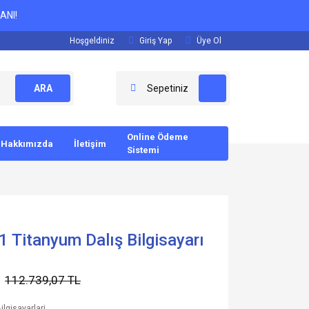
ANI!
Hoşgeldiniz
Giriş Yap
Üye Ol
ARA
Sepetiniz
Online Ödeme
Hakkımızda
İletişim
Sistemi
 Titanyum Dalış Bilgisayarı
112.739,07 TL
ilgisayarlari