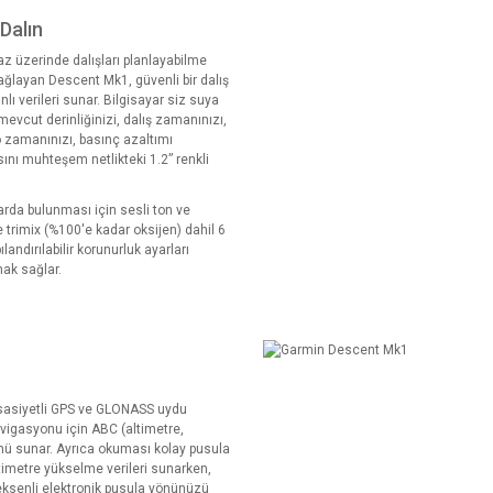
Dalın
az üzerinde dalışları planlayabilme
 sağlayan Descent Mk1, güvenli bir dalış
lı verileri sunar. Bilgisayar siz suya
mevcut derinliğinizi, dalış zamanınızı,
co zamanınızı, basınç azaltımı
sını muhteşem netlikteki 1.2” renkli
larda bulunması için sesli ton ve
ve trimix (%100'e kadar oksijen) dahil 6
landırılabilir korunurluk ayarları
nak sağlar.
ssasiyetli GPS ve GLONASS uydu
vigasyonu için ABC (altimetre,
ünü sunar. Ayrıca okuması kolay pusula
altimetre yükselme verileri sunarken,
eksenli elektronik pusula yönünüzü