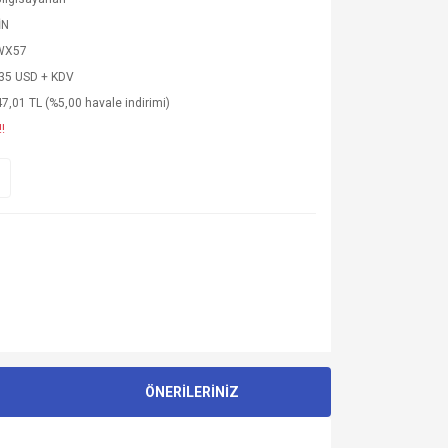
İN
WX57
,35 USD + KDV
7,01 TL (%5,00 havale indirimi)
!
ÖNERİLERİNİZ