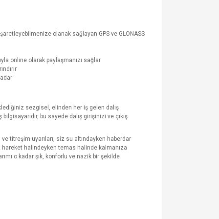
ızı¹ işaretleyebilmenize olanak sağlayan GPS ve GLONASS
yla online olarak paylaşmanızı sağlar
ındırır
kadar
lediğiniz sezgisel, elinden her iş gelen dalış
lgisayarıdır, bu sayede dalış girişinizi ve çıkış
ve titreşim uyarıları, siz su altındayken haberdar
iz hareket halindeyken temas halinde kalmanıza
rımı o kadar şık, konforlu ve nazik bir şekilde