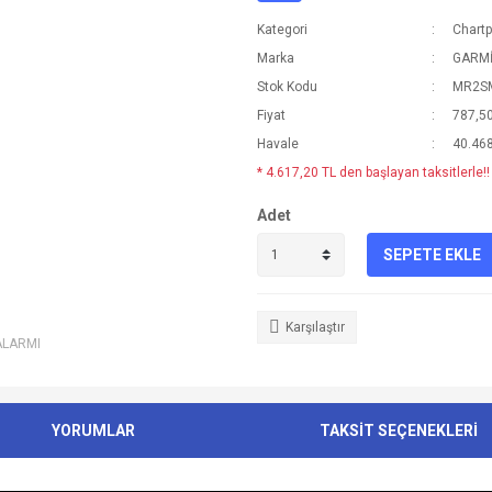
Kategori
Chartp
Marka
GARM
Stok Kodu
MR2S
Fiyat
787,5
Havale
40.468
* 4.617,20 TL den başlayan taksitlerle!!
Adet
SEPETE EKLE
Karşılaştır
ALARMI
YORUMLAR
TAKSİT SEÇENEKLERİ