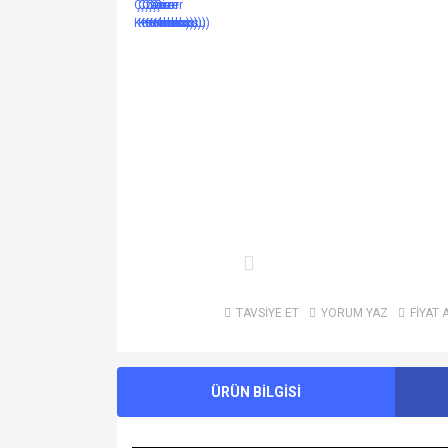
TAVSİYE ET
YORUM YAZ
FİYAT 
ÜRÜN BİLGİSİ