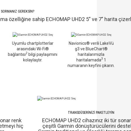
NE SORMANIZ GEREKSİN?
talama özelliğine sahip ECHOMAP UHD2 5” ve 7” harita çizer
Uyumlu chartplotterlar
Navionics® verili LakeVü
arasındaki Wi-Fi®
g3 ve BlueChart®
2
bağlantısı
bilgi paylaşımını
haritalarımızla
3
kolaylaştır.
haritalamada
1
numaranın keyfini çıkarın.
TRANSDÜSERİNİZİ PAKETLEYİN
sonar renk
ECHOMAP UHD2 cihazınız iki tür sonar 
t etmeyi hiç
çeşitli Garmin dönüştürücülerini destek