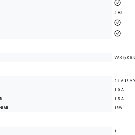
5 HZ
VAR (EK BI
9 ILA 18 V
1.0 A
Mİ
1.5 A
NIMI
18W
1