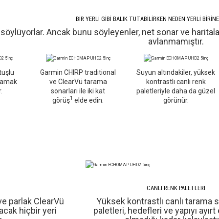
BİR YERLİ GİBİ BALIK TUTABİLİRKEN NEDEN YERLİ BİRİ
ğini söylüyorlar. Ancak bunu söyleyenler, net sonar ve hari
avlanmamıştır.
tuşlu
Garmin CHIRP traditional
Suyun altındakiler, yüksek
ğlamak
ve ClearVü tarama
kontrastlı canlı renk
.
sonarları ile iki kat
paletleriyle daha da güzel
1
görüş
elde edin.
görünür.
İ
CANLI RENK PALETLERİ
 ve parlak ClearVü
Yüksek kontrastlı canlı tarama 
acak hiçbir yeri
paletleri, hedefleri ve yapıyı ayır