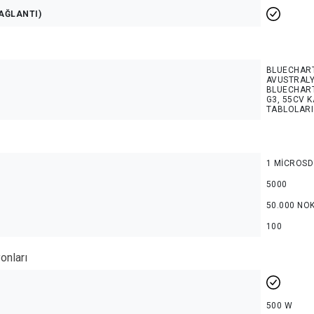
AĞLANTI)
BLUECHART 
AVUSTRALY
BLUECHART
G3, 55CV K
TABLOLARI:
1 MICROSD
5000
50.000 NO
100
onları
500 W