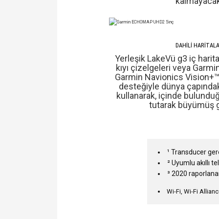
kalmayacak
DAHİLİ HARİTAL
Yerleşik LakeVü g3 iç harita
kıyı çizelgeleri veya Garm
Garmin Navionics Vision+™ d
desteğiyle dünya çapındaki 
kullanarak, içinde bulunduğ
tutarak büyümüş gi
¹ Transducer gere
² Uyumlu akıllı 
³ 2020 raporlana
Wi-Fi, Wi-Fi Alliance