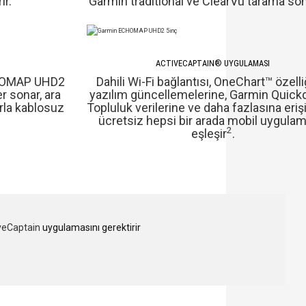
ır.
Garmin traditional ve ClearVü tarama sona
ACTIVECAPTAIN® UYGULAMASI
CHOMAP UHD2
Dahili Wi-Fi bağlantısı, OneChart™ özelli
r sonar, ara
yazılım güncellemelerine, Garmin Quic
larla kablosuz
Topluluk verilerine ve daha fazlasına eriş
ücretsiz hepsi bir arada mobil uygulam
2
eşleşir
.
veCaptain
uygulamasını gerektirir