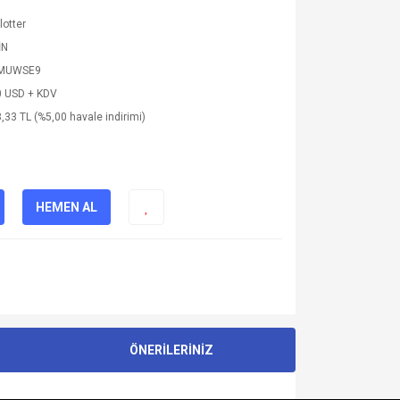
lotter
İN
MUWSE9
0 USD + KDV
,33 TL (%5,00 havale indirimi)
HEMEN AL
ÖNERİLERİNİZ