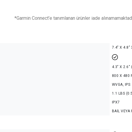
*Garmin Connect’e tanımlanan ürünler iade alınamamaktadı
7.4" X 4.8"
4.3" X 2.6"
800 X 480 
WVGA, IPS
1.1 LBS (0.
IPX7
BAIL VEYA 