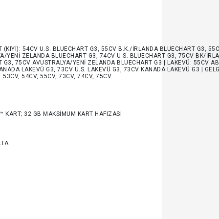
(KIYI): 54CV U.S. BLUECHART G3, 55CV B.K./İRLANDA BLUECHART G3, 55
A/YENI ZELANDA BLUECHART G3, 74CV U.S. BLUECHART G3, 75CV BK/İRL
 G3, 75CV AVUSTRALYA/YENI ZELANDA BLUECHART G3 | LAKEVÜ: 55CV A
ANADA LAKEVÜ G3, 73CV U.S. LAKEVÜ G3, 73CV KANADA LAKEVÜ G3 | GELG
 53CV, 54CV, 55CV, 73CV, 74CV, 75CV
™ KART; 32 GB MAKSIMUM KART HAFIZASI
KTA