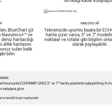
.
olmadığı kadar kolaylaştır
AR
KABLOSUZ AĞ
ları, BlueChart g3
Teknenizde uyumlu başka bir E
in Navionics+™ ve
harita çizer varsa, 5” ve 7” modelle
eniz haritacılığı
noktalar ve rotalar gibi bilgileri on
altlık haritasını
olarak paylaşabilir.
unuz suları balık
bi bilin.
klidir.
telefonunuzda ECHOMAP UHD2 5” ve 7” harita çizerlerle eşleştirilmiş
Acti
n satışlara göre
'ın tescilli ticari markasıdır.