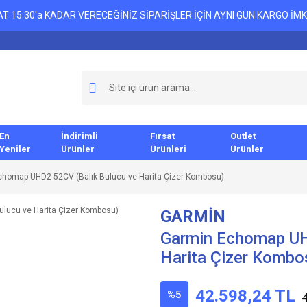
T 15:30'a KADAR VERECEĞİNİZ SİPARİŞLER İÇİN AYNI GÜN KARGO İMK
En
İndirimli
Fırsat
Outlet
Yeniler
Ürünler
Ürünleri
Ürünler
chomap UHD2 52CV (Balık Bulucu ve Harita Çizer Kombosu)
GARMİN
Garmin Echomap UH
Harita Çizer Kombo
42.598,24 TL
%5