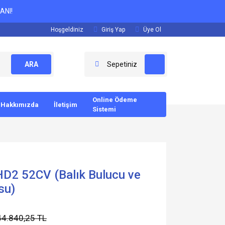
ANI!
Hoşgeldiniz
Giriş Yap
Üye Ol
ARA
Sepetiniz
Online Ödeme
Hakkımızda
İletişim
Sistemi
D2 52CV (Balık Bulucu ve
su)
44.840,25 TL