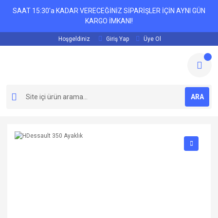
SAAT 15:30'a KADAR VERECEĞİNİZ SİPARİŞLER İÇİN AYNI GÜN
KARGO İMKANI!
Hoşgeldiniz
Giriş Yap
Üye Ol
ARA