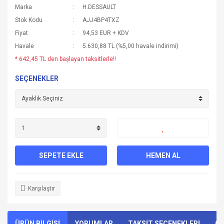
Marka
H.DESSAULT
Stok Kodu
AJJ4BP4TXZ
Fiyat
94,53 EUR + KDV
Havale
5.630,88 TL (%5,00 havale indirimi)
* 642,45 TL den başlayan taksitlerle!!
SEÇENEKLER
SEPETE EKLE
HEMEN AL
Karşılaştır
ÜRÜN BİLGİSİ
YORUMLAR
TAKSİT SEÇENEKLERİ
ÖN